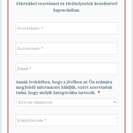
ötletekkel vezetéssel és élethelyzetek kezelésével
kapcsolatban.
V
e
z
e
K
t
e
é
r
k
e
n
E
s
é
m
z
v
a
t
*
i
n
Annak érdekében, hogy a jövőben az Ön számára
l
é
megfelelő információt küldjük, ezért szeretnénk
*
v
tudni, hogy melyik kategóriába tartozik.
*
*
I
r
á
n