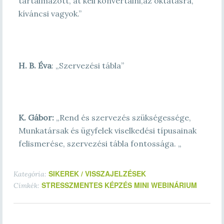
tartalmazott, át kell konvertálni,az oktatásra,
kíváncsi vagyok.”
H. B. Éva
: „Szervezési tábla”
K. Gábor:
„
Rend és szervezés szükségessége,
Munkatársak és ügyfelek viselkedési típusainak
felismerése, szervezési tábla fontossága.
„
SIKEREK / VISSZAJELZÉSEK
Kategória:
STRESSZMENTES KÉPZÉS MINI WEBINÁRIUM
Címkék: