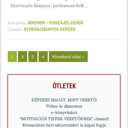
Szervezés hiányos, javítanom kell.
„
SIKEREK / VISSZAJELZÉSEK
Kategória:
STRESSZMENTES KÉPZÉS
Címkék:
1
2
3
4
Következő oldal »
ÖTLETEK
KÉPEZZE MAGÁT, MINT VEZETŐ!
Töltse le díjmentes
e-könyvünket
"MOTIVÁCIÓS TIPPEK VEZETŐKNEK" címmel!
Bónuszként heti idézeteinket is kapni fogja