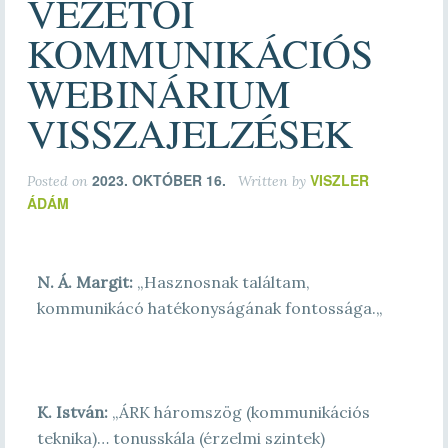
VEZETŐI
KOMMUNIKÁCIÓS
WEBINÁRIUM
VISSZAJELZÉSEK
2023. OKTÓBER 16.
VISZLER
Posted on
Written by
ÁDÁM
N. Á. Margit
:
„
Hasznosnak találtam,
kommunikácó hatékonyságának fontossága.
„
K. István:
„ÁRK háromszög (kommunikációs
teknika)… tonusskála (érzelmi szintek)