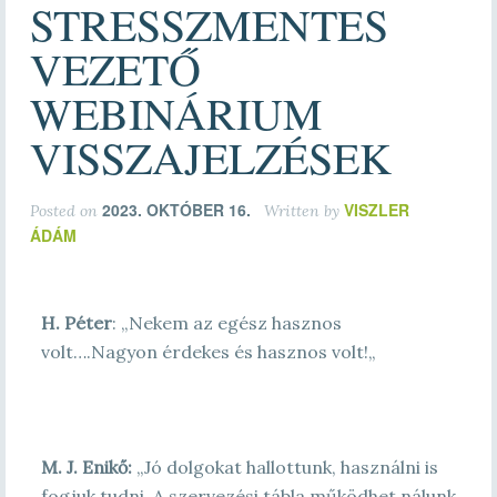
STRESSZMENTES
VEZETŐ
WEBINÁRIUM
VISSZAJELZÉSEK
2023. OKTÓBER 16.
VISZLER
Posted on
Written by
ÁDÁM
H. Péter
: „
Nekem az egész hasznos
volt….
Nagyon érdekes és hasznos volt!
„
M. J. Enikő:
„Jó dolgokat hallottunk, használni is
fogjuk tudni. A szervezési tábla működhet nálunk