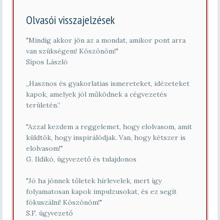
y
í
Olvasói visszajelzések
t
ó
s
"Mindig akkor jön az a mondat, amikor pont arra
z
van szükségem! Köszönöm!"
á
Sípos László
m
*
„Hasznos és gyakorlatias ismereteket, idézeteket
kapok, amelyek jól működnek a cégvezetés
területén.”
"Azzal kezdem a reggelemet, hogy elolvasom, amit
küldtök, hogy inspirálódjak. Van, hogy kétszer is
elolvasom!"
G. Ildikó, ügyvezető és tulajdonos
"Jó ha jönnek tőletek hírlevelek, mert így
folyamatosan kapok impulzusokat, és ez segít
fókuszálni! Köszönöm!"
S.F. ügyvezető