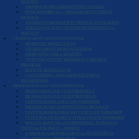
ELŐADÁS
SIKERES MUNKATÁRSFELVÉTEL ELŐADÁS
ÖNMŰKÖDŐBB CÉG – FELSZABADULT VEZETŐ
ELŐADÁS
SZEMÉLYZETKEZELÉSI ÉS MOTIVÁCIÓS ELŐADÁS
PÁRKAPCSOLAT ÉS CÉGVEZETÉS EGYENSÚLYA –
HOGYAN?
CÉGRESZABOTT SZOLGÁLTATÁSAINK
DÍJMENTES KONZULTÁCIÓ
CÉGRESZABOTT SZOLGÁLTATÁSOK
SZERVEZÉSI TÁBLA KÉSZÍTÉS
“TUDATOS VEZETŐ” KÉPZÉSI ÉS COACHING
PROGRAM
ÉLETCÉL KONZULTÁCIÓ
CSAPATÉPÍTÉS – DOLGOZÓI VÉLEMÉNY
FELMÉRÉSSEL
PROFESSZIONÁLIS VEZETŐKÉPZÉSEK
PROFESSZIONÁLIS VEZETŐKÉPZÉS I.
PROFESSZIONÁLIS VEZETŐKÉPZÉS II.
VEZETŐI KOMMUNIKÁCIÓS WORKSHOP
SIKERES MUNKATÁRSFELVÉTELI PROGRAM
VEZETŐI KOMMUNIKÁCIÓS ÚTMUTATÓ WORKSHOP
VEZETŐI FLOW ÉLMÉNY TITKAI ONLINE WORKSHOP
HOGYAN BÁNJUNK AZ EMBEREKKEL ÉS HOGYAN
MOTIVÁLJUK ŐKET? – MŰHELY
A SIKER 10 ALKOTÓELEME ÉS A JÓ VEZETÉS 24
TULAJDONSÁGA WORKSHOP