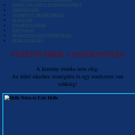
MIÉRT VÁLASZD A MI KÉPZÉSEINKET
EREDMÉNYEK
ZSEBKÖNYV MEGRENDELÉS
TUDÁSTÁR
ESEMÉNYNAPTÁR
KAPCSOLAT
DÍJMENTES CÉGVEZETŐI TESZT
BEJELENTKEZÉS
VEZETŐI SIKER = HATÉKONYSÁG
A kemény munka nem elég.
Az átütő sikerhez stratégiára és egy rendszerre van
szükség!