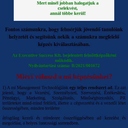
Mert minél jobban halogatjuk a
cselekvést,
annál többe kerül!
Fontos számunkra, hogy felmérjük jövendő tanulóink
helyzetét és segítsünk nekik
a számukra megfelelő
képzés kiválasztásában.
Az Executive Success Kft. bejelentett felnőttképzőként
működik.
Nyilvántartási száma: B/2021/001672
Miért válaszd a mi képzésünket?
1) A mi Management Technológiánk
egy teljes rendszert ad
. Ez azt
jelenti, hogy a Vezetési, Szermélyzeti, Szervezési, Értékesítési,
Pénzügyi, Marketing, Szolgáltatás, Minőségbiztosítás, PR
területeket mind-mind felöleli, illetve a cégvezetést és a vezetői létet
összességében, minden területre
átfogólag kezeli és mindenre összefüggésében ad kezelést és
megoldást, a helyes fontossági sorrendben.