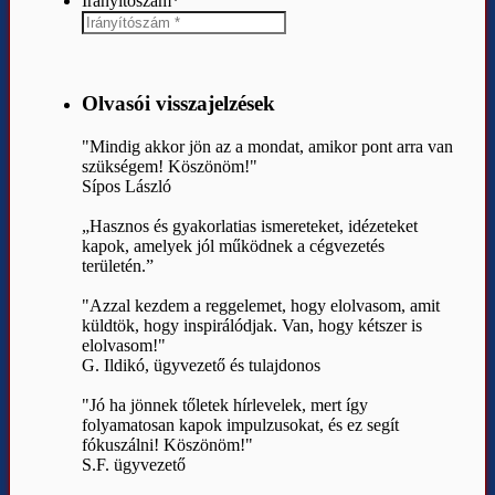
Irányítószám
*
Olvasói visszajelzések
"Mindig akkor jön az a mondat, amikor pont arra van
szükségem! Köszönöm!"
Sípos László
„Hasznos és gyakorlatias ismereteket, idézeteket
kapok, amelyek jól működnek a cégvezetés
területén.”
"Azzal kezdem a reggelemet, hogy elolvasom, amit
küldtök, hogy inspirálódjak. Van, hogy kétszer is
elolvasom!"
G. Ildikó, ügyvezető és tulajdonos
"Jó ha jönnek tőletek hírlevelek, mert így
folyamatosan kapok impulzusokat, és ez segít
fókuszálni! Köszönöm!"
S.F. ügyvezető