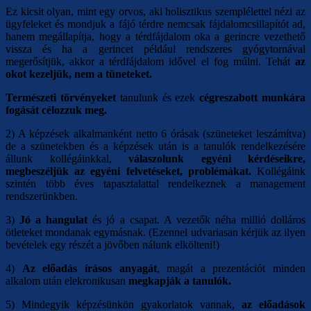
Ez kicsit olyan, mint egy orvos, aki holisztikus szemplélettel nézi az
ügyfeleket és mondjuk a fájó térdre nemcsak fájdalomcsillapítót ad,
hanem megállapítja, hogy a térdfájdalom oka a gerincre vezethető
vissza és ha a gerincet például rendszeres gyógytornával
megerősítjük, akkor a térdfájdalom idővel el fog múlni. Tehát
az
okot kezeljük, nem a tüneteket.
Természeti törvényeket
tanulunk és ezek
cégreszabott munkára
fogását célozzuk meg.
2) A képzések alkalmanként netto 6 órásak (szüneteket leszámítva)
de a szünetekben és a képzések után is a tanulók rendelkezésére
állunk kollégáinkkal,
válaszolunk egyéni kérdéseikre,
megbeszéljük az egyéni felvetéseket, problémákat.
Kollégáink
szintén több éves tapasztalattal rendelkeznek a management
rendszerünkben.
3)
Jó a hangulat
és jó a csapat. A vezetők néha millió dolláros
ötleteket mondanak egymásnak. (Ezennel udvariasan kérjük az ilyen
bevételek egy részét a jövőben nálunk elkölteni!)
4)
Az előadás írásos anyagát
, magát a prezentációt minden
alkalom után elekronikusan
megkapják a tanulók.
5)
Mindegyik képzésünkön gyakorlatok vannak,
az előadások