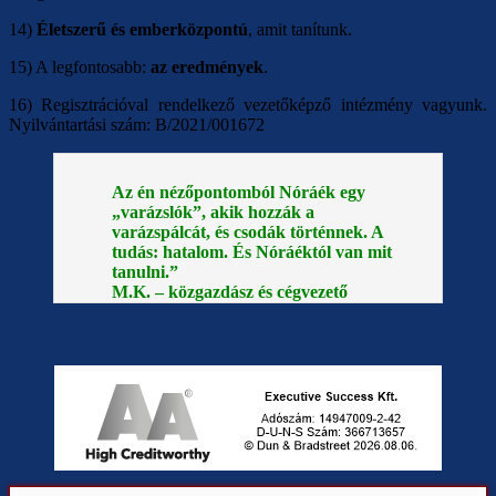
14)
Életszerű és emberközpontú
, amit tanítunk.
15) A legfontosabb:
az eredmények
.
16) Regisztrációval rendelkező vezetőképző intézmény vagyunk.
Nyilvántartási szám: B/2021/001672
Az én nézőpontomból Nóráék egy
„varázslók”, akik hozzák a
varázspálcát, és csodák történnek. A
tudás: hatalom. És Nóráéktól van mit
tanulni.”
M.K. – közgazdász és cégvezető