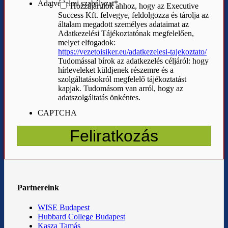
Adatvédelmi szabályzat
*
Hozzájárulok ahhoz, hogy az Executive
Success Kft. felvegye, feldolgozza és tárolja az
általam megadott személyes adataimat az
Adatkezelési Tájékoztatónak megfelelően,
melyet elfogadok:
https://vezetoisiker.eu/adatkezelesi-tajekoztato/
Tudomással bírok az adatkezelés céljáról: hogy
hírleveleket küldjenek részemre és a
szolgáltatásokról megfelelő tájékoztatást
kapjak. Tudomásom van arról, hogy az
adatszolgáltatás önkéntes.
CAPTCHA
Partnereink
WISE Budapest
Hubbard College Budapest
Kasza Tamás