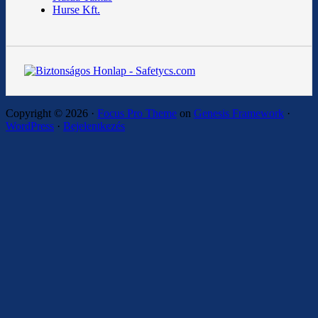
Hurse Kft.
Copyright © 2026 ·
Focus Pro Theme
on
Genesis Framework
·
WordPress
·
Bejelentkezés