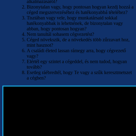
alkalmazásáról?
Bizonytalan vagy, hogy pontosan hogyan kezdj hozzá a
céged megszervezéséhez és hatékonyabbá tételéhez?
Tisztában vagy vele, hogy munkatársaid sokkal
hatékonyabbak is lehetnének, de bizonytalan vagy
abban, hogy pontosan hogyan?
Nem tanultál sohasem cégvezetést?
Céged növekszik, de a növekedés több zűrzavart hoz,
mint hasznot?
A családi életed lassan rámegy arra, hogy cégvezető
vagy?
Elértél egy szintet a cégeddel, és nem tudod, hogyan
tovább?
Esetleg ráébredtél, hogy Te vagy a szűk keresztmetszet
a cégben?