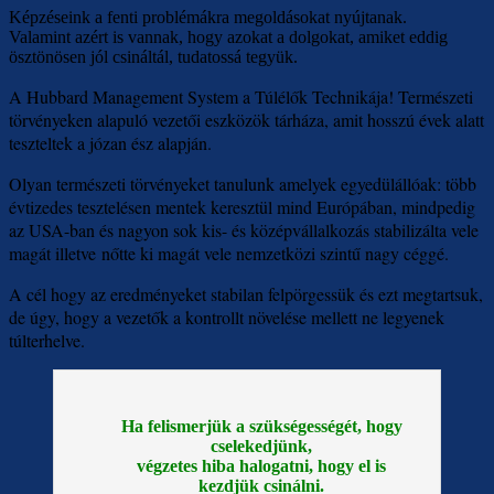
Képzéseink a fenti problémákra megoldásokat nyújtanak.
Valamint azért is vannak, hogy azokat a dolgokat, amiket eddig
ösztönösen jól csináltál, tudatossá tegyük.
A Hubbard Management System a Túlélők Technikája! T
ermészeti
törvényeken alapuló vezetői eszközök tárháza, amit hosszú évek alatt
teszteltek a józan ész alapján.
Olyan természeti törvényeket tanulunk amelyek egyedülállóak: több
évtizedes tesztelésen mentek keresztül mind Európában, mindpedig
az USA-ban és nagyon sok kis- és középvállalkozás stabilizálta vele
magát illetve nőtte ki magát vele nemzetközi szintű nagy céggé.
A cél hogy az eredményeket stabilan felpörgessük és ezt megtartsuk,
de úgy, hogy a vezetők a kontrollt növelése mellett ne legyenek
túlterhelve.
Ha felismerjük a szükségességét, hogy
cselekedjünk,
végzetes hiba halogatni, hogy el is
kezdjük csinálni.