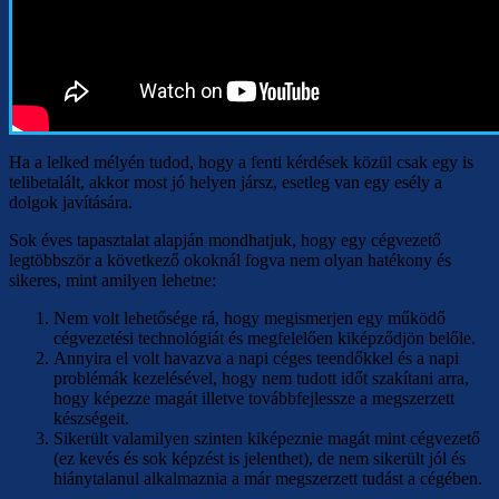
Ha a lelked mélyén tudod, hogy a fenti kérdések közül csak egy is
telibetalált, akkor most jó helyen jársz, esetleg van egy esély a
dolgok javítására.
Sok éves tapasztalat alapján mondhatjuk, hogy egy cégvezető
legtöbbször a következő okoknál fogva nem olyan hatékony és
sikeres, mint amilyen lehetne:
Nem volt lehetősége rá, hogy megismerjen egy működő
cégvezetési technológiát és megfelelően kiképződjön belőle.
Annyira el volt havazva a napi céges teendőkkel és a napi
problémák kezelésével, hogy nem tudott időt szakítani arra,
hogy képezze magát illetve továbbfejlessze a megszerzett
készségeit.
Sikerült valamilyen szinten kiképeznie magát mint cégvezető
(ez kevés és sok képzést is jelenthet), de nem sikerült jól és
hiánytalanul alkalmaznia a már megszerzett tudást a cégében.