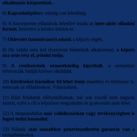
alkalmazás-központúak.
6)
Kapcsolatépítés
re mindig van lehetőség.
6)
A kiscsoportos előadások lehetővé teszik az
inter-aktív előadási
formát
, beleértve a kérdez-felelek-et.
7)
Oklevelet (tanúsítványt)
adunk
a képzés végén.
8) Ha valaki nem tud résztvenni bármelyik alkalommal,
a képzés
ára nem vész el, pótolni tudja.
9)
A rendszerünk nemzetközileg kipróbált
, a nemzetözi
referenciák listáját kérésre elküldjük.
10)
Kérdéseket bármikor fel lehet tenni
emailben és telefonon is,
nemcsak az előadásokon. Válaszolunk.
11) Házi feladatok előfordulhatnak, bár sok vezető nem nagyon
szereti, ezért a cél a képzésen megcsinálni és gyakorolni amit lehet.
12) A megtanultakat
más vállalkozásban vagy tevékenységben is
fogod tudni használni
.
13) Nálunk
száz százalékos pénzvisszafizetési garancia van
a
szolgáltatásokra.