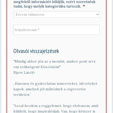
megfelelő információt küldjük, ezért szeretnénk
*
v
tudni, hogy melyik kategóriába tartozik.
*
*
I
r
á
n
y
í
Olvasói visszajelzések
t
ó
s
"Mindig akkor jön az a mondat, amikor pont arra
z
van szükségem! Köszönöm!"
á
Sípos László
m
*
„Hasznos és gyakorlatias ismereteket, idézeteket
kapok, amelyek jól működnek a cégvezetés
területén.”
"Azzal kezdem a reggelemet, hogy elolvasom, amit
küldtök, hogy inspirálódjak. Van, hogy kétszer is