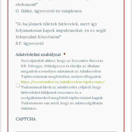
elolvasom!"
G. Ildikó, ügyvezető és tulajdonos
"Jó ha jönnek tőletek hírlevelek, mert így
folyamatosan kapok impulzusokat, és ez segít
fókuszálni! Köszönöm!"
S.F. ügyvezető
Adatvédelmi szabályzat
*
Hozzájárulok ahhoz, hogy az Executive Success
Kft. felvegye, feldolgozza és tárolja az általam
megadott személyes adataimat az Adatkezelési
Tájékoztatónak megfelelően, melyet elfogadok:
https://vezetoisiker.eu/adatkezelesi-tajekoztato/
Tudomással bírok az adatkezelés céljáról: hogy
hírleveleket küldjenek részemre és a
szolgáltatásokról megfelelő tájékoztatást kapjak.
Tudomásom van arról, hogy az adatszolgáltatás
önkéntes.
CAPTCHA