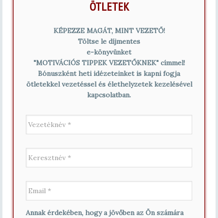
ÖTLETEK
KÉPEZZE MAGÁT, MINT VEZETŐ!
Töltse le díjmentes
e-könyvünket
"MOTIVÁCIÓS TIPPEK VEZETŐKNEK" címmel!
Bónuszként heti idézeteinket is kapni fogja
ötletekkel vezetéssel és élethelyzetek kezelésével
kapcsolatban.
V
e
z
e
K
t
e
é
r
k
e
n
E
s
é
m
z
v
a
t
*
i
n
Annak érdekében, hogy a jövőben az Ön számára
l
é