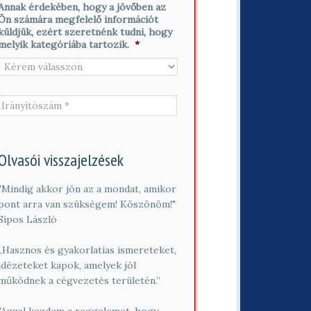
t
i
Annak érdekében, hogy a jövőben az
*
n
l
Ön számára megfelelő információt
é
*
küldjük, ezért szeretnénk tudni, hogy
v
melyik kategóriába tartozik.
*
*
I
r
á
n
y
í
Olvasói visszajelzések
t
ó
"Mindig akkor jön az a mondat, amikor
s
pont arra van szükségem! Köszönöm!"
z
á
Sípos László
m
*
„Hasznos és gyakorlatias ismereteket,
idézeteket kapok, amelyek jól
működnek a cégvezetés területén.”