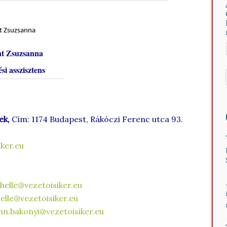
nt Zsuzsanna
si asszisztens
ek,
Cím: 1174 Budapest, Rákóczi Ferenc utca 93.
ker.eu
helle@vezetoisiker.eu
helle@vezetoisiker.eu
nn.bakonyi@vezetoisiker.eu