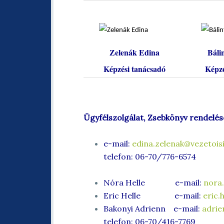
Zelenák Edina
Báli
Képzési tanácsadó
Képzé
Ügyfélszolgálat, Zsebkönyv rendelés
e-mail:
edina.zelenak@vezetoisi
telefon: 06-70/776-6574
Nóra Helle e-mail:
nora.
Eric Helle e-mail:
eric.
Bakonyi Adrienn e-mail:
adrie
telefon: 06-70/416-7769