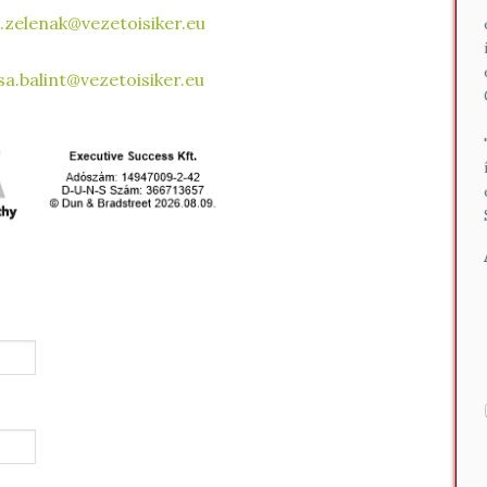
.zelenak@vezetoisiker.eu
sa.balint@vezetoisiker.eu