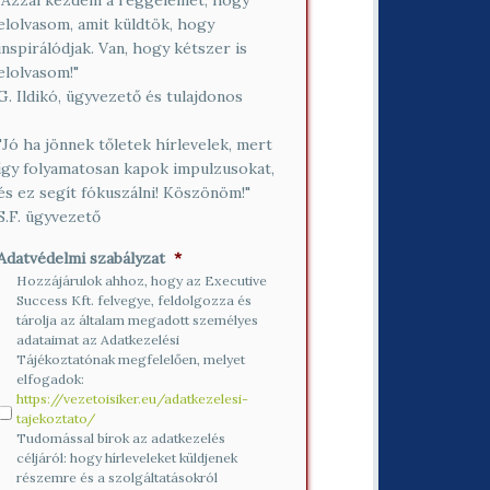
"Azzal kezdem a reggelemet, hogy
elolvasom, amit küldtök, hogy
inspirálódjak. Van, hogy kétszer is
elolvasom!"
G. Ildikó, ügyvezető és tulajdonos
"Jó ha jönnek tőletek hírlevelek, mert
így folyamatosan kapok impulzusokat,
és ez segít fókuszálni! Köszönöm!"
S.F. ügyvezető
Adatvédelmi szabályzat
*
Hozzájárulok ahhoz, hogy az Executive
Success Kft. felvegye, feldolgozza és
tárolja az általam megadott személyes
adataimat az Adatkezelési
Tájékoztatónak megfelelően, melyet
elfogadok:
https://vezetoisiker.eu/adatkezelesi-
tajekoztato/
Tudomással bírok az adatkezelés
céljáról: hogy hírleveleket küldjenek
részemre és a szolgáltatásokról