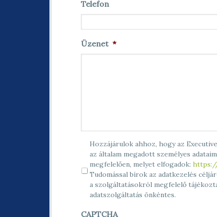
Telefon
Üzenet
*
Hozzájárulok ahhoz, hogy az Executive 
az általam megadott személyes adataim
megfelelően, melyet elfogadok:
https:/
Tudomással bírok az adatkezelés céljár
a szolgáltatásokról megfelelő tájékozt
adatszolgáltatás önkéntes.
CAPTCHA