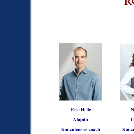
R
Eric Helle
N
Alapító
Ü
Konzulens és coach
Konzu