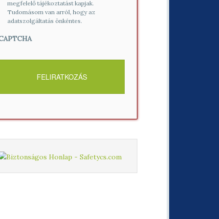
megfelelő tájékoztatást kapjak.
Tudomásom van arról, hogy az
adatszolgáltatás önkéntes.
CAPTCHA