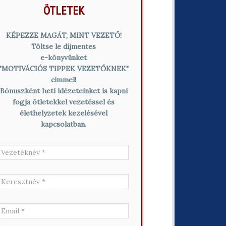
ÖTLETEK
KÉPEZZE MAGÁT, MINT VEZETŐ!
Töltse le díjmentes
e-könyvünket
"MOTIVÁCIÓS TIPPEK VEZETŐKNEK"
címmel!
Bónuszként heti idézeteinket is kapni
fogja ötletekkel vezetéssel és
élethelyzetek kezelésével
kapcsolatban.
V
e
z
e
K
t
e
é
r
k
e
E
n
s
m
é
z
a
v