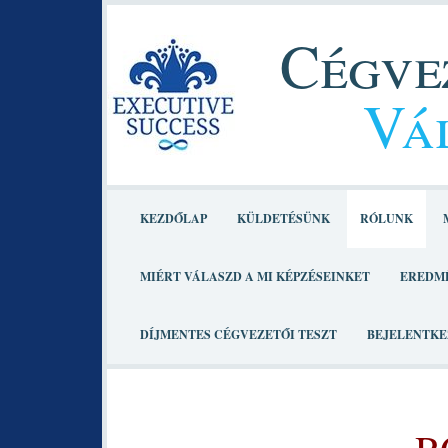
Cégvez
Vál
KEZDŐLAP
KÜLDETÉSÜNK
RÓLUNK
MIÉRT VÁLASZD A MI KÉPZÉSEINKET
EREDM
DÍJMENTES CÉGVEZETŐI TESZT
BEJELENTKE