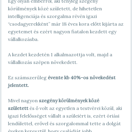
Egy olyan emberről, aki tényleg szegény
körülmények közé született, de hihetetlen
intelligenciája és szorgalma révén igazi
“csodagyerekként” már 18 éves kora előtt kijárta az
egyetemet és ezért nagyon fiatalon kezdett egy
vállalkozásba.
A kezdet kezdetén 1 alkalmazottja volt, majd a
vállalkozás szépen növekedett.
Ez számszerűleg
évente kb 40%-os növekedést
jelentett.
Mivel nagyon
szegény körülmények közé
született
és ő volt az egyetlen a testvérei közül, aki
igazi felelősséget vállalt a szüleiért is, ezért óriási
lendülettel, erővel és szorgalommal tette a dolgát
éveken keresztül, hogy családját jobb