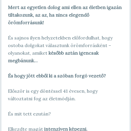
Mert az egyetlen dolog ami ellen az életben igazán
tiltakozunk, az az, ha nincs elegendő
örömforrásunk!
És sajnos ilyen helyzetekben előfordulhat, hogy
ostoba dolgokat választunk örömforrásként –
olyanokat, amiket
később aztán igencsak
megbánunk…
És hogy jött ebből ki a szóban forgó vezető?
Először is egy döntéssel 41 évesen, hogy
változtatni fog az életmódján.
És mit tett ezután?
Elkezdte magát
intenzíven képezni.