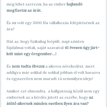
meg lehet szerezni, ha az ember
hajlandó
megfizetni az árát.
És mi volt egy 3000 fős vállalkozás felépítésének az
ára?
Hát az, hogy fizikailag leépült, napi szinten
fájdalmai voltak, saját szavaival
41 évesen úgy járt-
kelt mint egy öregember….!
És
nem tudta élvezni
a sikeres növekedést, mert
addigra már sokkal de sokkal jobban el volt havazva
és egyszerűen nem maradt rá semmilyen ideje!
Amikor ezt elmondta, a hallgatóság közül nem egy
embernek az a kérdés jutott az eszébe, hogy
az
átütő sikernek minden esetben ilyen ára van?