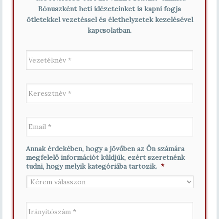
Bónuszként heti idézeteinket is kapni fogja
ötletekkel vezetéssel és élethelyzetek kezelésével
kapcsolatban.
V
e
z
e
K
t
e
é
r
k
e
n
E
s
é
m
z
v
a
t
*
i
n
Annak érdekében, hogy a jövőben az Ön számára
l
é
megfelelő információt küldjük, ezért szeretnénk
*
v
tudni, hogy melyik kategóriába tartozik.
*
*
I
r
á