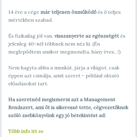
14 éve a cége
már teljesen önműködő
és ő teljes
mértékben szabad.
És fizikailag jól van,
visszanyerte az egészségét
és
jelenleg 40-nél többnek nem néz ki. (Én
meglepődtem amikor megmondta, hány éves…!)
Nem hagyta abba a munkát, járja a világot, csak
éppen azt csinálja, amit szeret – például oktató
előadásokat tart.
Ha szeretnéd megismerni azt a Management
Rendszert, ami őt is sikeressé tette, cégvezetőknek
szóló zsebkönyvünk egy jó betekintést ad:
Több info itt »»