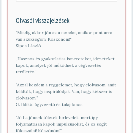
n
y
í
Olvasói visszajelzések
t
ó
s
"Mindig akkor jön az a mondat, amikor pont arra
z
van szükségem! Köszönöm!"
á
Sípos László
m
*
„Hasznos és gyakorlatias ismereteket, idézeteket
kapok, amelyek jól működnek a cégvezetés
területén.”
"Azzal kezdem a reggelemet, hogy elolvasom, amit
küldtök, hogy inspirálódjak. Van, hogy kétszer is
elolvasom!"
G. Ildikó, ügyvezető és tulajdonos
"Jó ha jönnek tőletek hírlevelek, mert így
folyamatosan kapok impulzusokat, és ez segít
fókuszálni! Köszönöm!"