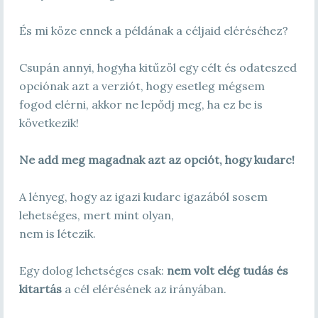
És mi köze ennek a példának a céljaid eléréséhez?
Csupán annyi, hogyha kitűzöl egy célt és odateszed
opciónak azt a verziót, hogy esetleg mégsem
fogod elérni, akkor ne lepődj meg, ha ez be is
következik!
Ne add meg magadnak azt az opciót, hogy kudarc!
A lényeg, hogy az igazi kudarc igazából sosem
lehetséges, mert mint olyan,
nem is létezik.
Egy dolog lehetséges csak:
nem volt elég tudás és
kitartás
a cél elérésének az irányában.