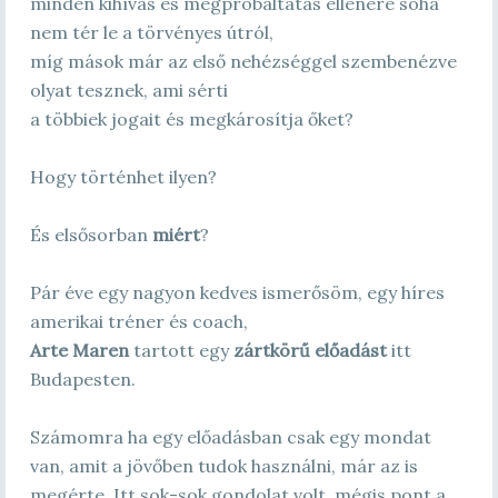
minden kihívás és megpróbáltatás ellenére soha
nem tér le a törvényes útról,
míg mások már az első nehézséggel szembenézve
olyat tesznek, ami sérti
a többiek jogait és megkárosítja őket?
Hogy történhet ilyen?
És elsősorban
miért
?
Pár éve egy nagyon kedves ismerősöm, egy híres
amerikai tréner és coach,
Arte Maren
tartott egy
zártkörű előadást
itt
Budapesten.
Számomra ha egy előadásban csak egy mondat
van, amit a jövőben tudok használni, már az is
megérte. Itt sok-sok gondolat volt, mégis pont a