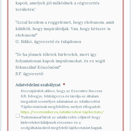
kapok, amelyek jól működnek a cégvezetés
területén.”
"Azzal kezdem a reggelemet, hogy elolvasom, amit
küldtök, hogy inspirálódjak. Van, hogy kétszer is
elolvasom!"
G. Ildikó, ügyvezető és tulajdonos
"Jó ha jönnek tőletek hírlevelek, mert így
folyamatosan kapok impulzusokat, és ez segít
fókuszálni! Köszönöm!"
S.F. ügyvezető
Adatvédelmi szabályzat
*
Hozzájárulok ahhoz, hogy az Executive Success
Kft. felvegye, feldolgozza és tárolja az általam
megadott személyes adataimat az Adatkezelési
Tájékoztatónak megfelelően, melyet elfogadok:
https://vezetoisiker.eu/adatkezelesi-tajekoztato/
Tudomással bírok az adatkezelés céljáról: hogy
hírleveleket küldjenek részemre és a
szolgáltatásokról megfelelő tájékoztatást kapjak.