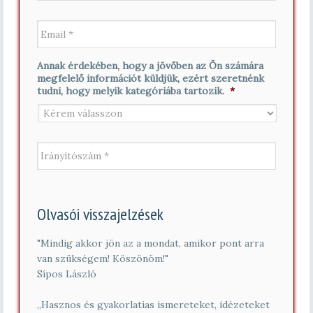
e
n
E
s
é
m
z
v
a
t
*
i
n
Annak érdekében, hogy a jövőben az Ön számára
l
é
megfelelő információt küldjük, ezért szeretnénk
*
v
tudni, hogy melyik kategóriába tartozik.
*
*
I
r
á
n
y
í
Olvasói visszajelzések
t
ó
s
"Mindig akkor jön az a mondat, amikor pont arra
z
van szükségem! Köszönöm!"
á
Sípos László
m
*
„Hasznos és gyakorlatias ismereteket, idézeteket