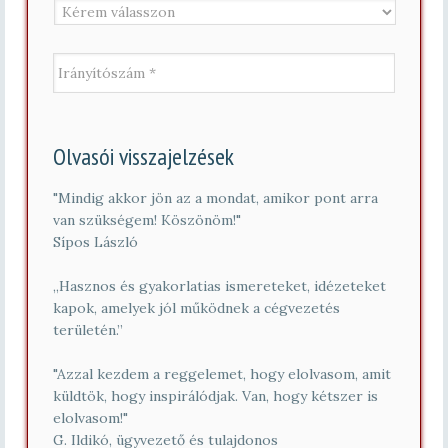
I
r
á
n
y
í
Olvasói visszajelzések
t
ó
s
"Mindig akkor jön az a mondat, amikor pont arra
z
van szükségem! Köszönöm!"
á
Sípos László
m
*
„Hasznos és gyakorlatias ismereteket, idézeteket
kapok, amelyek jól működnek a cégvezetés
területén.”
"Azzal kezdem a reggelemet, hogy elolvasom, amit
küldtök, hogy inspirálódjak. Van, hogy kétszer is
elolvasom!"
G. Ildikó, ügyvezető és tulajdonos