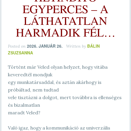
EGYPERCES – A
LÁTHATATLAN
HARMADIK FÉL…
2026. JANUÁR 26.
BÁLIN
Posted on
Written by
ZSUZSANNA
Történt már Veled olyan helyzet, hogy vitába
keveredtél mondjuk
egy munkatársaddal, és aztán akárhogy is
próbáltad, nem tudtad
vele tisztázni a dolgot, mert továbbra is ellenséges
és bizalmatlan
maradt Veled?
Való igaz, hogy a kommunikáció az univerzális