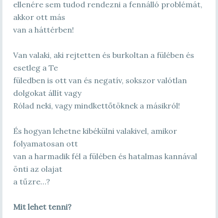
ellenére sem tudod rendezni a fennálló problémát,
akkor ott más
van a háttérben!
Van valaki, aki rejtetten és burkoltan a fülében és
esetleg a Te
füledben is ott van és negatív, sokszor valótlan
dolgokat állít vagy
Rólad neki, vagy mindkettőtöknek a másikról!
És hogyan lehetne kibékülni valakivel, amikor
folyamatosan ott
van a harmadik fél a fülében és hatalmas kannával
önti az olajat
a tűzre…?
Mit lehet tenni?