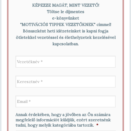
KÉPEZZE MAGÁT, MINT VEZETŐ!
Töltse le díjmentes
e-könyvünket
"MOTIVÁCIÓS TIPPEK VEZETŐKNEK" címmel!
Bónuszként heti idézeteinket is kapni fogja
ötletekkel vezetéssel és élethelyzetek kezelésével
kapcsolatban.
V
e
z
e
K
t
e
é
r
k
e
n
E
s
é
m
z
v
a
t
*
i
n
Annak érdekében, hogy a jövőben az Ön számára
l
é
megfelelő információt küldjük, ezért szeretnénk
*
v
tudni, hogy melyik kategóriába tartozik.
*
*