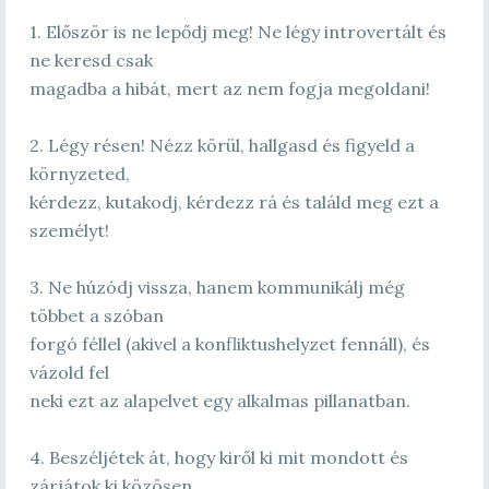
1. Először is ne lepődj meg! Ne légy introvertált és
ne keresd csak
magadba a hibát, mert az nem fogja megoldani!
2. Légy résen! Nézz körül, hallgasd és figyeld a
környzeted,
kérdezz, kutakodj, kérdezz rá és találd meg ezt a
személyt!
3. Ne húzódj vissza, hanem kommunikálj még
többet a szóban
forgó féllel (akivel a konfliktushelyzet fennáll), és
vázold fel
neki ezt az alapelvet egy alkalmas pillanatban.
4. Beszéljétek át, hogy kiről ki mit mondott és
zárjátok ki közösen