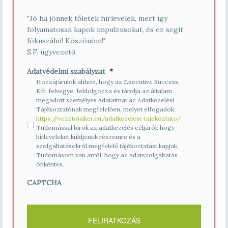
"Jó ha jönnek tőletek hírlevelek, mert így
folyamatosan kapok impulzusokat, és ez segít
fókuszálni! Köszönöm!"
S.F. ügyvezető
Adatvédelmi szabályzat
*
Hozzájárulok ahhoz, hogy az Executive Success
Kft. felvegye, feldolgozza és tárolja az általam
megadott személyes adataimat az Adatkezelési
Tájékoztatónak megfelelően, melyet elfogadok:
https://vezetoisiker.eu/adatkezelesi-tajekoztato/
Tudomással bírok az adatkezelés céljáról: hogy
hírleveleket küldjenek részemre és a
szolgáltatásokról megfelelő tájékoztatást kapjak.
Tudomásom van arról, hogy az adatszolgáltatás
önkéntes.
CAPTCHA