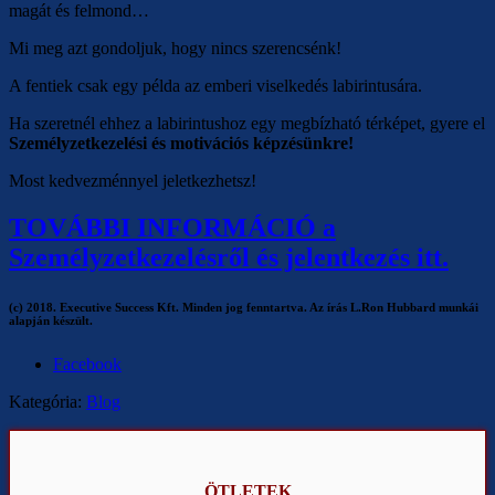
magát és felmond…
Mi meg azt gondoljuk, hogy nincs szerencsénk!
A fentiek csak egy példa az emberi viselkedés labirintusára.
Ha szeretnél ehhez a labirintushoz egy megbízható térképet, gyere el
Személyzetkezelési és motivációs
képzésünkre!
Most kedvezménnyel jeletkezhetsz!
TOVÁBBI INFORMÁCIÓ a
Személyzetkezelésről és jelentkezés itt.
(c) 2018. Executive Success Kft. Minden jog fenntartva. Az írás L.Ron Hubbard munkái
alapján készült.
Facebook
Kategória:
Blog
ÖTLETEK