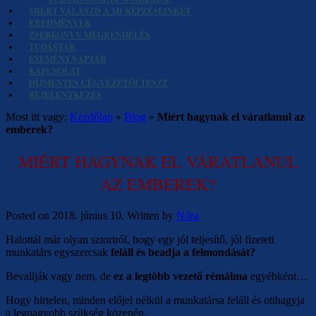
MIÉRT VÁLASZD A MI KÉPZÉSEINKET
EREDMÉNYEK
ZSEBKÖNYV MEGRENDELÉS
TUDÁSTÁR
ESEMÉNYNAPTÁR
KAPCSOLAT
DÍJMENTES CÉGVEZETŐI TESZT
BEJELENTKEZÉS
Most itt vagy:
Kezdőlap
»
Blog
»
Miért hagynak el váratlanul az
emberek?
MIÉRT HAGYNAK EL VÁRATLANUL
AZ EMBEREK?
Posted on
2018. június 10.
Written by
Nóra
Halottál már olyan sztoriról, hogy egy jól teljesítő, jól fizetett
munkatárs egyszercsak
feláll és beadja a felmondását?
Bevallják vagy nem, de
ez a legtöbb vezető
rémálma
egyébként…
Hogy hirtelen, minden előjel nélkül a munkatársa feláll és otthagyja
a legnagyobb szükség közepén.