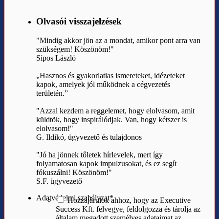
Olvasói visszajelzések
"Mindig akkor jön az a mondat, amikor pont arra van
szükségem! Köszönöm!"
Sípos László
„Hasznos és gyakorlatias ismereteket, idézeteket
kapok, amelyek jól működnek a cégvezetés
területén.”
"Azzal kezdem a reggelemet, hogy elolvasom, amit
küldtök, hogy inspirálódjak. Van, hogy kétszer is
elolvasom!"
G. Ildikó, ügyvezető és tulajdonos
"Jó ha jönnek tőletek hírlevelek, mert így
folyamatosan kapok impulzusokat, és ez segít
fókuszálni! Köszönöm!"
S.F. ügyvezető
Adatvédelmi szabályzat
*
Hozzájárulok ahhoz, hogy az Executive
Success Kft. felvegye, feldolgozza és tárolja az
általam megadott személyes adataimat az