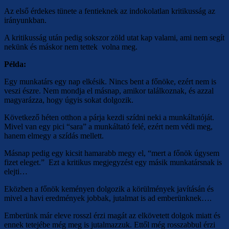
Az első érdekes tünete a fentieknek az indokolatlan kritikusság az
irányunkban.
A kritikusság után pedig sokszor zöld utat kap valami, ami nem segít
nekünk és máskor nem tettek volna meg.
Példa:
Egy munkatárs egy nap elkésik. Nincs bent a főnöke, ezért nem is
veszi észre. Nem mondja el másnap, amikor találkoznak, és azzal
magyarázza, hogy úgyis sokat dolgozik.
Következő héten otthon a párja kezdi szídni neki a munkáltatóját.
Mivel van egy pici “sara” a munkáltató felé, ezért nem védi meg,
hanem elmegy a szídás mellett.
Másnap pedig egy kicsit hamarabb megy el, “mert a főnök úgysem
fizet eleget.” Ezt a kritikus megjegyzést egy másik munkatársnak is
elejti…
Eközben a főnök keményen dolgozik a körülmények javításán és
mivel a havi eredmények jobbak, jutalmat is ad emberünknek….
Emberünk már eleve rosszl érzi magát az elkövetett dolgok miatt és
ennek tetejébe még meg is jutalmazzuk. Ettől még rosszabbul érzi