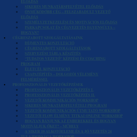
ELŐADÁS
SIKERES MUNKATÁRSFELVÉTEL ELŐADÁS
ÖNMŰKÖDŐBB CÉG – FELSZABADULT VEZETŐ
ELŐADÁS
SZEMÉLYZETKEZELÉSI ÉS MOTIVÁCIÓS ELŐADÁS
PÁRKAPCSOLAT ÉS CÉGVEZETÉS EGYENSÚLYA –
HOGYAN?
CÉGRESZABOTT SZOLGÁLTATÁSAINK
DÍJMENTES KONZULTÁCIÓ
CÉGRESZABOTT SZOLGÁLTATÁSOK
SZERVEZÉSI TÁBLA KÉSZÍTÉS
“TUDATOS VEZETŐ” KÉPZÉSI ÉS COACHING
PROGRAM
ÉLETCÉL KONZULTÁCIÓ
CSAPATÉPÍTÉS – DOLGOZÓI VÉLEMÉNY
FELMÉRÉSSEL
PROFESSZIONÁLIS VEZETŐKÉPZÉSEK
PROFESSZIONÁLIS VEZETŐKÉPZÉS I.
PROFESSZIONÁLIS VEZETŐKÉPZÉS II.
VEZETŐI KOMMUNIKÁCIÓS WORKSHOP
SIKERES MUNKATÁRSFELVÉTELI PROGRAM
VEZETŐI KOMMUNIKÁCIÓS ÚTMUTATÓ WORKSHOP
VEZETŐI FLOW ÉLMÉNY TITKAI ONLINE WORKSHOP
HOGYAN BÁNJUNK AZ EMBEREKKEL ÉS HOGYAN
MOTIVÁLJUK ŐKET? – MŰHELY
A SIKER 10 ALKOTÓELEME ÉS A JÓ VEZETÉS 24
TULAJDONSÁGA WORKSHOP