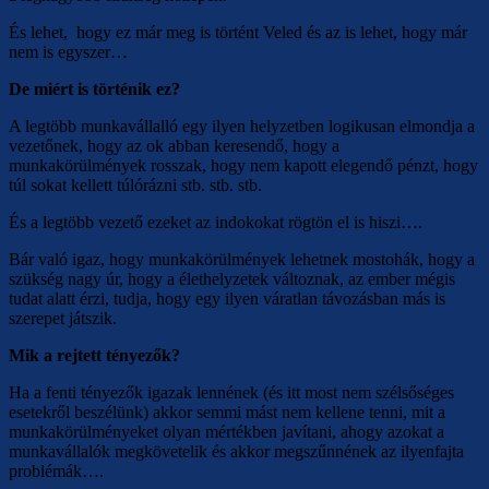
És lehet, hogy ez már meg is történt Veled és az is lehet, hogy már
nem is egyszer…
De miért is történik ez?
A legtöbb munkavállalló egy ilyen helyzetben logikusan elmondja a
vezetőnek, hogy az ok abban keresendő, hogy a
munkakörülmények rosszak, hogy nem kapott elegendő pénzt, hogy
túl sokat kellett túlórázni stb. stb. stb.
És a legtöbb vezető ezeket az indokokat rögtön el is hiszi….
Bár való igaz, hogy munkakörülmények lehetnek mostohák, hogy a
szükség nagy úr, hogy a élethelyzetek változnak, az ember mégis
tudat alatt érzi, tudja, hogy egy ilyen váratlan távozásban más is
szerepet játszik.
Mik a rejtett tényezők?
Ha a fenti tényezők igazak lennének (és itt most nem szélsőséges
esetekről beszélünk) akkor semmi mást nem kellene tenni, mit a
munkakörülményeket olyan mértékben javítani, ahogy azokat a
munkavállalók megkövetelik és akkor megszűnnének az ilyenfajta
problémák….