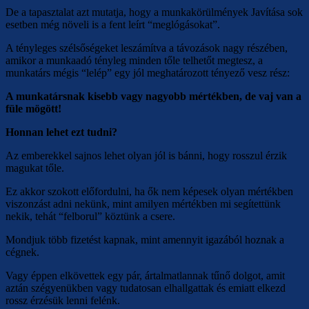
De a tapasztalat azt mutatja, hogy a munkakörülmények Javítása sok
esetben még növeli is a fent leírt “meglógásokat”.
A tényleges szélsőségeket leszámítva a távozások nagy részében,
amikor a munkaadó tényleg minden tőle telhetőt megtesz, a
munkatárs mégis “lelép” egy jól meghatározott tényező vesz rész:
A munkatársnak kisebb vagy nagyobb mértékben,
de vaj van a
füle mögött!
Honnan lehet ezt tudni?
Az emberekkel sajnos lehet olyan jól is bánni, hogy rosszul érzik
magukat tőle.
Ez akkor szokott előfordulni, ha ők nem képesek olyan mértékben
viszonzást adni nekünk, mint amilyen mértékben mi segítettünk
nekik, tehát “felborul” köztünk a csere.
Mondjuk több fizetést kapnak, mint amennyit igazából hoznak a
cégnek.
Vagy éppen elkövettek egy pár, ártalmatlannak tűnő dolgot, amit
aztán szégyenükben vagy tudatosan elhallgattak és emiatt elkezd
rossz érzésük lenni felénk.