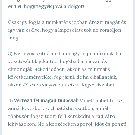
érd el, hogy tegyék jóvá a dolgot!
Csak így fogja a munkatárs jobban érezni magát és
így van esélye, hogy a kapcsolatotok ne romoljon
meg.
3) Bizonyos szituációkban nagyon jól működik, ha
vezetőként kijelented, hogyha bármi van és
elmondják Neked időben, akkor az minimális
következményekkel fog járni, de ha elhallgatják,
akkor 2X-esen súlyos büntetést fogsz kiszabni.
4)
Vértezd fel magad tudással
! Minél többet tudsz,
annál kevésbé leszel hatáshelyzetben, annál
többször fogsz tudni felülkerekedni a rád váró
kihívásokon. Ne a képzéseken spórolj időt és pénzt!