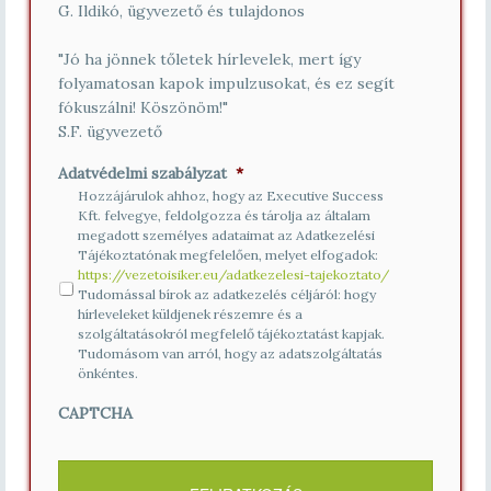
G. Ildikó, ügyvezető és tulajdonos
"Jó ha jönnek tőletek hírlevelek, mert így
folyamatosan kapok impulzusokat, és ez segít
fókuszálni! Köszönöm!"
S.F. ügyvezető
Adatvédelmi szabályzat
*
Hozzájárulok ahhoz, hogy az Executive Success
Kft. felvegye, feldolgozza és tárolja az általam
megadott személyes adataimat az Adatkezelési
Tájékoztatónak megfelelően, melyet elfogadok:
https://vezetoisiker.eu/adatkezelesi-tajekoztato/
Tudomással bírok az adatkezelés céljáról: hogy
hírleveleket küldjenek részemre és a
szolgáltatásokról megfelelő tájékoztatást kapjak.
Tudomásom van arról, hogy az adatszolgáltatás
önkéntes.
CAPTCHA