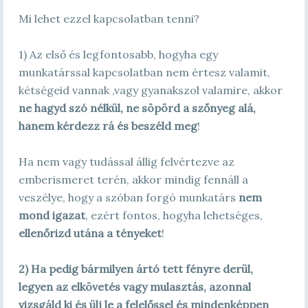
Mi lehet ezzel kapcsolatban tenni?
1) Az első és legfontosabb, hogyha egy
munkatárssal kapcsolatban nem értesz valamit,
kétségeid vannak ,vagy gyanakszol valamire, akkor
ne hagyd szó nélkül, ne söpörd a szőnyeg alá,
hanem kérdezz rá és beszéld meg
!
Ha nem vagy tudással állig felvértezve az
emberismeret terén, akkor mindig fennáll a
veszélye, hogy a szóban forgó munkatárs
nem
mond igazat
, ezért fontos, hogyha lehetséges,
ellenőrizd utána a tényeket
!
2) Ha pedig bármilyen ártó tett fényre derül,
legyen az elkövetés vagy mulasztás, azonnal
vizsgáld ki és ülj le a felelőssel és mindenképpen