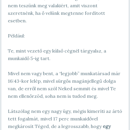
nem teszünk meg valakiért, amit viszont
szeretnénk, ha ő velünk megtenne fordított
esetben.
Például:
Te, mint vezető egy külső cégnél tárgyalsz, a
munkaidő 5-ig tart.
Mivel nem vagy bent, a “legjobb” munkatársad már
16:43-kor lelép, mivel sürgős magánjellegű dolga
van, de erről nem szól Neked semmit és mivel Te
nem ellenőrzöd, soha nem is tudod meg.
Látszólag nem egy nagy ügy, mégis kimeríti az ártó
tett fogalmát, mivel 17 perc munkaidővel
megkárosít Téged, de a legrosszabb, hogy
egy