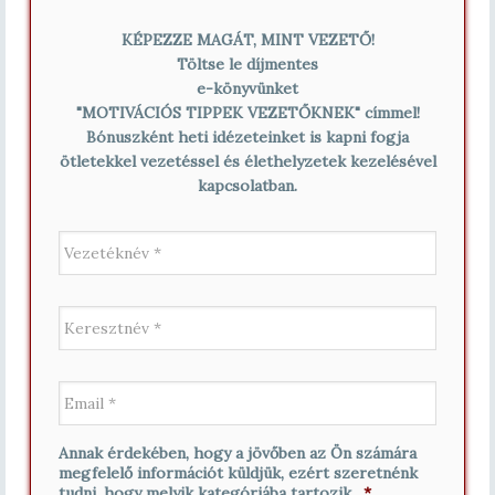
KÉPEZZE MAGÁT, MINT VEZETŐ!
Töltse le díjmentes
e-könyvünket
"MOTIVÁCIÓS TIPPEK VEZETŐKNEK" címmel!
Bónuszként heti idézeteinket is kapni fogja
ötletekkel vezetéssel és élethelyzetek kezelésével
kapcsolatban.
V
e
z
e
K
t
e
é
r
k
e
n
E
s
é
m
z
v
a
t
*
i
n
Annak érdekében, hogy a jövőben az Ön számára
l
é
megfelelő információt küldjük, ezért szeretnénk
*
v
tudni, hogy melyik kategóriába tartozik.
*