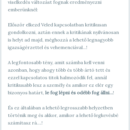
viselkedés változást fognak eredményezni
emberünknél:
Először elkezd Veled kapcsolatban kritikusan
gondolkozni, aztán ennek a kritikának nyilvánosan
is helyt ad majd, méghozzá a lehető legnagyobb
igazságérzettel és vehemenciával…!
A legfontosabb tény, amit számba kell venni
azonban, hogy ahogy több és több ártó tett és
ezzel kapcsolatos titok halmozódik fel, annál
kritikusabb lesz a személy és amikor ez elér egy
bizonyos határt,
le fog lépni és odébb fog állni…
!
És ez általában a lehető legrosszabb helyzetben
történik meg és akkor, amikor a lehető legkevésbé
számítasz rá….!