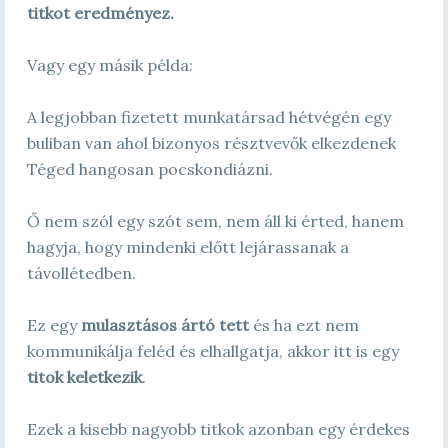
titkot eredményez.
Vagy egy másik példa:
A legjobban fizetett munkatársad hétvégén egy
buliban van ahol bizonyos résztvevők elkezdenek
Téged hangosan pocskondiázni.
Ő nem szól egy szót sem, nem áll ki érted, hanem
hagyja, hogy mindenki előtt lejárassanak a
távollétedben.
Ez egy
mulasztásos ártó tett
és ha ezt nem
kommunikálja feléd és elhallgatja, akkor itt is egy
titok keletkezik
.
Ezek a kisebb nagyobb titkok azonban egy érdekes