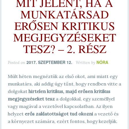
MIT JELENT, HA A
MUNKATÁRSAD
ERŐSEN KRITIKUS
MEGJEGYZÉSEKET
TESZ? – 2. RÉSZ
2017. SZEPTEMBER 12.
NÓRA
Posted on
Written by
Múlt héten megnéztük az első okot, ami miatt egy
munkatárs, aki addig úgy tűnt, hogy rendben vitte a
dolgokat
hirtelen kritikus, majd erősen kritikus
megjegyzéseket tesz
a dolgokkal, egy személlyel
vagy magával a vezetővel kapcsolatban. Az ilyen
helyzet
erős zaklatottságot tud okozni
a vezető és
a környezet számára, ezért fontos, hogy kezeljük.