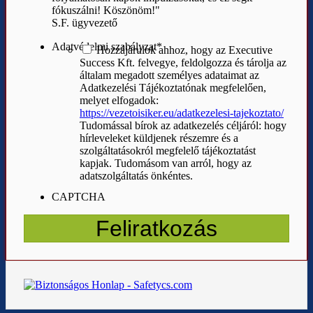
fókuszálni! Köszönöm!"
S.F. ügyvezető
Adatvédelmi szabályzat
*
Hozzájárulok ahhoz, hogy az Executive
Success Kft. felvegye, feldolgozza és tárolja az
általam megadott személyes adataimat az
Adatkezelési Tájékoztatónak megfelelően,
melyet elfogadok:
https://vezetoisiker.eu/adatkezelesi-tajekoztato/
Tudomással bírok az adatkezelés céljáról: hogy
hírleveleket küldjenek részemre és a
szolgáltatásokról megfelelő tájékoztatást
kapjak. Tudomásom van arról, hogy az
adatszolgáltatás önkéntes.
CAPTCHA