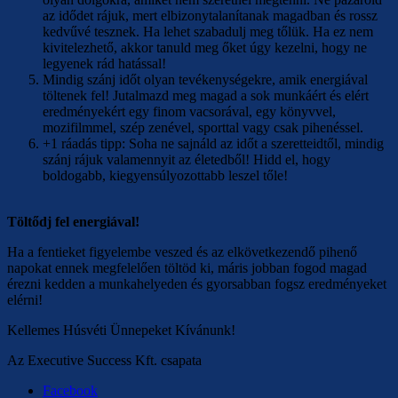
az idődet rájuk, mert elbizonytalanítanak magadban és rossz
kedvűvé tesznek. Ha lehet szabadulj meg tőlük. Ha ez nem
kivitelezhető, akkor tanuld meg őket úgy kezelni, hogy ne
legyenek rád hatással!
Mindig szánj időt olyan tevékenységekre, amik energiával
töltenek fel! Jutalmazd meg magad a sok munkáért és elért
eredményekért egy finom vacsorával, egy könyvvel,
mozifilmmel, szép zenével, sporttal vagy csak pihenéssel.
+1 ráadás tipp: Soha ne sajnáld az időt a szeretteidtől, mindig
szánj rájuk valamennyit az életedből! Hidd el, hogy
boldogabb, kiegyensúlyozottabb leszel tőle!
Töltődj fel energiával!
Ha a fentieket figyelembe veszed és az elkövetkezendő pihenő
napokat ennek megfelelően töltöd ki, máris jobban fogod magad
érezni kedden a munkahelyeden és gyorsabban fogsz eredményeket
elérni!
Kellemes Húsvéti Ünnepeket Kívánunk!
Az Executive Success Kft. csapata
Facebook