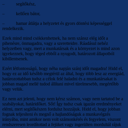
– segítőkész,
– kellően bátor,
– hamar átlátja a helyzetet és gyors döntési képességgel
rendelkezik.
Ezek mind mind csökkenhetnek, ha nem szánsz elég időt a
pihenésre, önmagadra, vagy a szeretteidre. Ráadásul nehéz
helyzetben vagy, mert a munkatársak és a környezet is mind azon
igyekeznek, hogy téged ebből a nyugodt, határozott állapotból
kibillentsenek.
Ezért létfontosságú, hogy néha napján szánj időt magadra! Hidd el,
hogy ez az idő később megtérül az által, hogy több lesz az energiád,
határozottabban tudsz a célok felé haladni és a munkatársakat is
jobban magad mellé tudod állítani mivel türelmesebb, megértőbb
vagy velük.
Ez nem azt jelenti, hogy nem kérsz számon, vagy nem tartatod be a
szabályokat, határidőket. Sőt! Így tudsz csak igazán eredményeket
elérni, mert segítőkészen fordulsz hozzájuk. Hidd el, hogy jobban
fognak teljesíteni és megnő a hajlandóságuk a munkavégzés
irányába, mint amikor nem volt számonkérés és fegyelem, viszont
rendszeresen leordítottad a fejüket vagy ingerülten mordultál rájuk