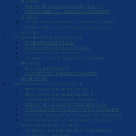
ELŐADÁS
SIKERES MUNKATÁRSFELVÉTEL ELŐADÁS
ÖNMŰKÖDŐBB CÉG – FELSZABADULT VEZETŐ
ELŐADÁS
SZEMÉLYZETKEZELÉSI ÉS MOTIVÁCIÓS ELŐADÁS
PÁRKAPCSOLAT ÉS CÉGVEZETÉS EGYENSÚLYA –
HOGYAN?
CÉGRESZABOTT SZOLGÁLTATÁSAINK
DÍJMENTES KONZULTÁCIÓ
CÉGRESZABOTT SZOLGÁLTATÁSOK
SZERVEZÉSI TÁBLA KÉSZÍTÉS
“TUDATOS VEZETŐ” KÉPZÉSI ÉS COACHING
PROGRAM
ÉLETCÉL KONZULTÁCIÓ
CSAPATÉPÍTÉS – DOLGOZÓI VÉLEMÉNY
FELMÉRÉSSEL
PROFESSZIONÁLIS VEZETŐKÉPZÉSEK
PROFESSZIONÁLIS VEZETŐKÉPZÉS I.
PROFESSZIONÁLIS VEZETŐKÉPZÉS II.
VEZETŐI KOMMUNIKÁCIÓS WORKSHOP
SIKERES MUNKATÁRSFELVÉTELI PROGRAM
VEZETŐI KOMMUNIKÁCIÓS ÚTMUTATÓ WORKSHOP
VEZETŐI FLOW ÉLMÉNY TITKAI ONLINE WORKSHOP
HOGYAN BÁNJUNK AZ EMBEREKKEL ÉS HOGYAN
MOTIVÁLJUK ŐKET? – MŰHELY
A SIKER 10 ALKOTÓELEME ÉS A JÓ VEZETÉS 24
TULAJDONSÁGA WORKSHOP