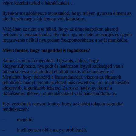
végre kezelni tudod a hátralékaidat…
Ilyenkor megdöbbenve tapasztalod, hogy milyen gyorsan elment az
idő, hiszen még csak tegnap volt karácsony.
Valójában ez nem a te hibád, hogy az ünnepnapokon akarod
behozni a lemaradásodat. Ilyenkor ugyanis telefoncsörgés és egyéb
megzavarás nélkül nyugodtan összpontosíthatsz a saját munkádra.
Miért fontos, hogy magaddal is foglalkozz?
Sajnos ez nem jó megoldás. Ugyanis, ahhoz, hogy
kiegyensúlyozott, nyugodt és határozott legyél szükséged van a
pihenésre és a családoddal eltöltött közös idő élményére is.
Meglehet, hogy behozod a lemaradásodat, viszont az elmaradt
feltöltődés hiányt teremt az életed más részeiben, ami miatt később
idegesebb, ingerültebb lehetsz. Ez rossz hatást gyakorol a
döntéseidre, illetve a munkatársakkal való bánásmódodra is.
Egy vezetőnek nagyon fontos, hogy az alábbi tulajdonságokkal
rendelkezzen:
– megértő,
– intelligensen oldja meg a problémáit,