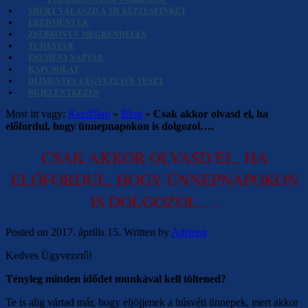
MIÉRT VÁLASZD A MI KÉPZÉSEINKET
EREDMÉNYEK
ZSEBKÖNYV MEGRENDELÉS
TUDÁSTÁR
ESEMÉNYNAPTÁR
KAPCSOLAT
DÍJMENTES CÉGVEZETŐI TESZT
BEJELENTKEZÉS
Most itt vagy:
Kezdőlap
»
Blog
»
Csak akkor olvasd el, ha
előfordul, hogy ünnepnapokon is dolgozol….
CSAK AKKOR OLVASD EL, HA
ELŐFORDUL, HOGY ÜNNEPNAPOKON
IS DOLGOZOL….
Posted on
2017. április 15.
Written by
Adrienn
Kedves Ügyvezető!
Tényleg minden idődet munkával kell töltened?
Te is alig vártad már, hogy eljöjjenek a húsvéti ünnepek, mert akkor