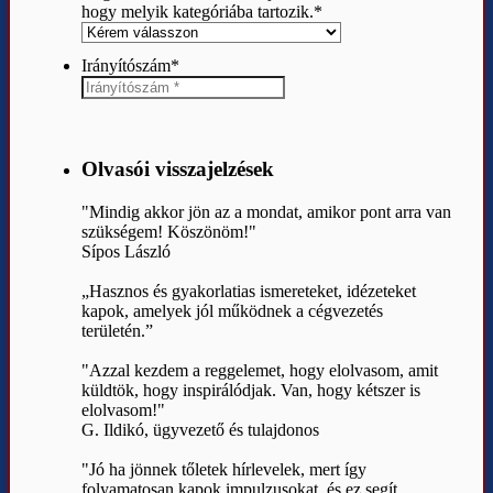
hogy melyik kategóriába tartozik.
*
Irányítószám
*
Olvasói visszajelzések
"Mindig akkor jön az a mondat, amikor pont arra van
szükségem! Köszönöm!"
Sípos László
„Hasznos és gyakorlatias ismereteket, idézeteket
kapok, amelyek jól működnek a cégvezetés
területén.”
"Azzal kezdem a reggelemet, hogy elolvasom, amit
küldtök, hogy inspirálódjak. Van, hogy kétszer is
elolvasom!"
G. Ildikó, ügyvezető és tulajdonos
"Jó ha jönnek tőletek hírlevelek, mert így
folyamatosan kapok impulzusokat, és ez segít