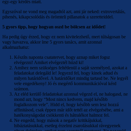
egy-egy kérdés miatt.
Egyszóval ne vond meg magadtól azt, ami jár neked: extrovertálás,
pihenés, kikapcsolódás és örömteli pillanatok a szeretteiddel.
5 gyors tipp, hogy hogyan oszd be bölcsen az idődet!
Ha pedig úgy érzed, hogy ez nem kivitelezhető, mert túlságosan be
vagy havazva, akkor íme 5 gyors tanács, amit azonnal
alkalmazhatsz:
Készíts naponta csatatervet, hogy aznap miket fogsz
elvégezni! Amiket elvégeztél húzd ki!
Amihez nem szükséges feltétlenül a saját személyed, azokat a
feladatokat delegáld le! Jegyezd fel, hogy kinek adtad és
milyen határidővel. A határidőket mindig tartasd be. Ne legyél
vele engedékeny! Jó és megértő kommunikációval kérd
számon.
Az eléd kerülő feladatokat azonnal végezd el, ne halogasd, ne
mond azt, hogy “Most nincs kedvem, majd később
foglalkozom vele”. Hidd el, hogy később sem lesz hozzá
affinitásod, csak éppen már időt tettél az elvégzésébe, ami a
hatékonyságodat csökkenti és hátralékot halmoz fel.
Ne engedd, hogy mások a negatív kritikájukkal,
hibáztatásukkal, esetleg érzelmi zsarolásukkal rávegyenek
olyan dolgokra, amiket nem szeretnél megtenni. Ne pazarold