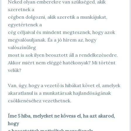
Neked olyan emberekre van szükséged, akik
szeretnek a
cégben dolgozni, akik szeretik a munkájukat,
egyetértenek a
cég céljaival és mindent megtesznek, hogy azok
megvalósuljanak. És a jó hírem az, hogy
valószínűleg
most is sok ilyen beosztott áll a rendelkezésedre.
Akkor miért nem eléggé hatékonyak? Mi történt
velük?
Van, úgy, hogy a vezető is hibákat követ el, amelyek
akaratlanul is a munkatársak hajlandóságának
csökkenéséhez vezethetnek.
Íme 5 hiba, melyeket ne kövess el, ha azt akarod,
hogy