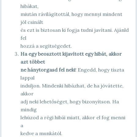
hibákat,
miután rávilágítottál, hogy mennyi mindent
jól csinált
és ezt is biztosan ki fogja tudni javítani. Ajánld
fel
hozzá a segítségedet.
Ha egy beosztott kijavított egy hibát, akkor
azt többet
ne hánytorgasd fel neki
! Engedd, hogy tiszta
lappal
induljon. Mindenki hibázhat, de ha jóvátette,
akkor
adj neki lehetőséget, hogy bizonyítson. Ha
mindig
lehúzod a régi hibái miatt, akkor el fog menni
a
kedve a munkától.