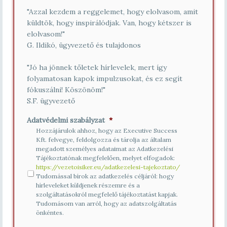
"Azzal kezdem a reggelemet, hogy elolvasom, amit
küldtök, hogy inspirálódjak. Van, hogy kétszer is
elolvasom!"
G. Ildikó, ügyvezető és tulajdonos
"Jó ha jönnek tőletek hírlevelek, mert így
folyamatosan kapok impulzusokat, és ez segít
fókuszálni! Köszönöm!"
S.F. ügyvezető
Adatvédelmi szabályzat
*
Hozzájárulok ahhoz, hogy az Executive Success
Kft. felvegye, feldolgozza és tárolja az általam
megadott személyes adataimat az Adatkezelési
Tájékoztatónak megfelelően, melyet elfogadok:
https://vezetoisiker.eu/adatkezelesi-tajekoztato/
Tudomással bírok az adatkezelés céljáról: hogy
hírleveleket küldjenek részemre és a
szolgáltatásokról megfelelő tájékoztatást kapjak.
Tudomásom van arról, hogy az adatszolgáltatás
önkéntes.