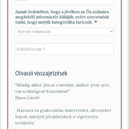
a
t
*
i
n
Annak érdekében, hogy a jövőben az Ön számára
l
é
megfelelő információt küldjük, ezért szeretnénk
*
v
tudni, hogy melyik kategóriába tartozik.
*
*
I
r
á
n
y
í
Olvasói visszajelzések
t
ó
s
"Mindig akkor jön az a mondat, amikor pont arra
z
van szükségem! Köszönöm!"
á
Sípos László
m
*
„Hasznos és gyakorlatias ismereteket, idézeteket
kapok, amelyek jól működnek a cégvezetés
területén.”