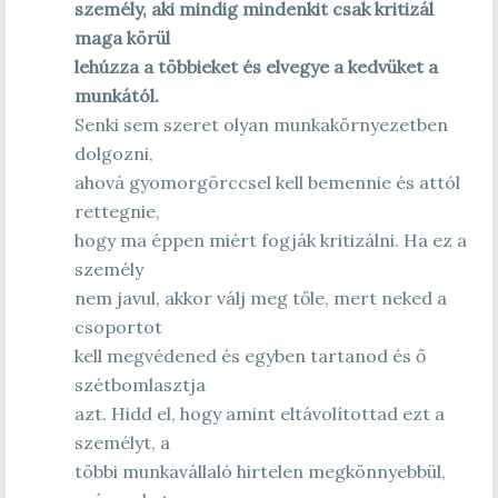
személy, aki mindig mindenkit csak kritizál
maga körül
lehúzza a többieket és elvegye a kedvüket a
munkától.
Senki sem szeret olyan munkakörnyezetben
dolgozni,
ahová gyomorgörccsel kell bemennie és attól
rettegnie,
hogy ma éppen miért fogják kritizálni. Ha ez a
személy
nem javul, akkor válj meg tőle, mert neked a
csoportot
kell megvédened és egyben tartanod és ő
szétbomlasztja
azt. Hidd el, hogy amint eltávolítottad ezt a
személyt, a
többi munkavállaló hirtelen megkönnyebbül,