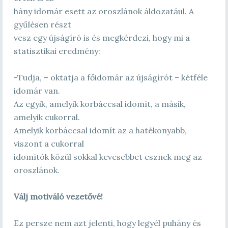
hány idomár esett az oroszlánok áldozatául. A
gyűlésen részt
vesz egy újságíró is és megkérdezi, hogy mi a
statisztikai eredmény:
-Tudja, – oktatja a főidomár az újságírót – kétféle
idomár van.
Az egyik, amelyik korbáccsal idomít, a másik,
amelyik cukorral.
Amelyik korbáccsal idomít az a hatékonyabb,
viszont a cukorral
idomítók közül sokkal kevesebbet esznek meg az
oroszlánok.
Válj motiváló vezetővé!
Ez persze nem azt jelenti, hogy legyél puhány és