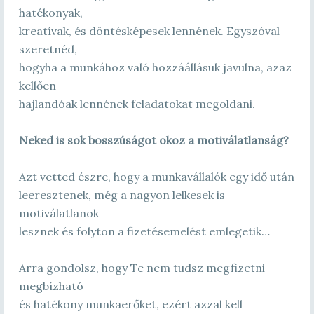
hatékonyak,
kreatívak, és döntésképesek lennének. Egyszóval
szeretnéd,
hogyha a munkához való hozzáállásuk javulna, azaz
kellően
hajlandóak lennének feladatokat megoldani.
Neked is sok bosszúságot okoz a motiválatlanság?
Azt vetted észre, hogy a munkavállalók egy idő után
leeresztenek, még a nagyon lelkesek is
motiválatlanok
lesznek és folyton a fizetésemelést emlegetik…
Arra gondolsz, hogy Te nem tudsz megfizetni
megbízható
és hatékony munkaerőket, ezért azzal kell