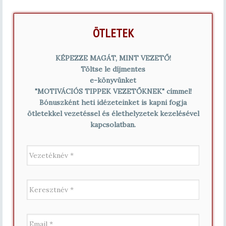
ÖTLETEK
KÉPEZZE MAGÁT, MINT VEZETŐ!
Töltse le díjmentes
e-könyvünket
"MOTIVÁCIÓS TIPPEK VEZETŐKNEK" címmel!
Bónuszként heti idézeteinket is kapni fogja
ötletekkel vezetéssel és élethelyzetek kezelésével
kapcsolatban.
V
e
z
e
K
t
e
é
r
k
e
n
E
s
é
m
z
v