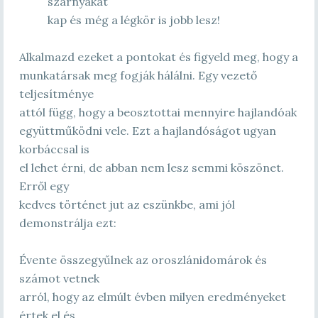
szárnyakat
kap és még a légkör is jobb lesz!
Alkalmazd ezeket a pontokat és figyeld meg, hogy a
munkatársak meg fogják hálálni. Egy vezető
teljesítménye
attól függ, hogy a beosztottai mennyire hajlandóak
együttműködni vele. Ezt a hajlandóságot ugyan
korbáccsal is
el lehet érni, de abban nem lesz semmi köszönet.
Erről egy
kedves történet jut az eszünkbe, ami jól
demonstrálja ezt:
Évente összegyűlnek az oroszlánidomárok és
számot vetnek
arról, hogy az elmúlt évben milyen eredményeket
értek el és