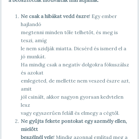
a beosztottak motiváltak maradjanak:
Ne csak a hibákat vedd észre
! Egy ember
hajlandó
megtenni minden tőle telhetőt, és meg is
teszi, amíg
le nem szidják miatta. Dicsérd és ismerd el a
jó munkát.
Ha mindig csak a negatív dolgokra fókuszálsz
és azokat
emlegeted, de mellette nem veszed észre azt,
amit
jól csinált, akkor nagyon gyorsan kedvtelen
lesz
vagy egyszerűen feláll és elmegy a cégtől.
Ne gyűjts fekete pontokat egy személy ellen,
mielőtt
beszélnél vele
! Mindig azonnal említsd meg a