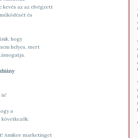
e kevés az az elvégzett
g működését és
űnik, hogy
 nem helyes, mert
támogatja.
zhiány
is!
hogy a
 következők:
ót! Amikor marketinget