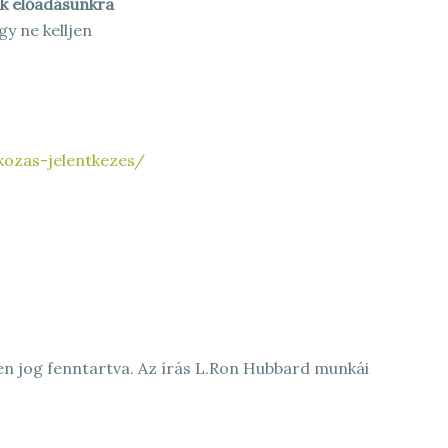
ök előadásunkra
gy ne kelljen
zkozas-jelentkezes/
den jog fenntartva. Az írás L.Ron Hubbard munkái