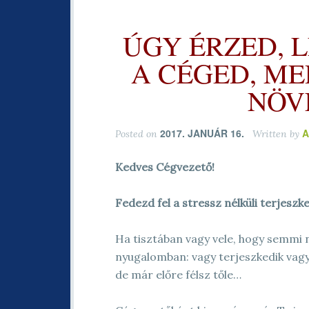
ÚGY ÉRZED, L
A CÉGED, M
NÖV
2017. JANUÁR 16.
A
Posted on
Written by
Kedves Cégvezető!
Fedezd fel a stressz nélküli terjeszk
Ha tisztában vagy vele, hogy semm
nyugalomban: vagy terjeszkedik vagy
de már előre félsz tőle…