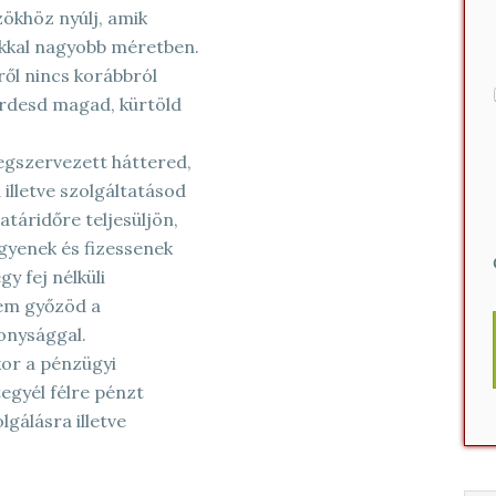
zökhöz nyúlj, amik
okkal nagyobb méretben.
ről nincs korábbról
irdesd magad, kürtöld
egszervezett háttered,
 illetve szolgáltatásod
táridőre teljesüljön,
egyenek és fizessenek
y fej nélküli
em győzöd a
onysággal.
or a pénzügyi
egyél félre pénzt
gálásra illetve