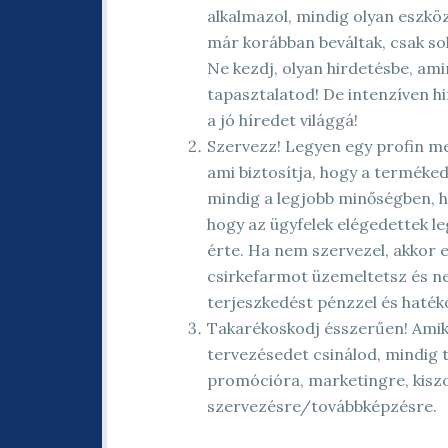
alkalmazol, mindig olyan eszkö
már korábban beváltak, csak s
Ne kezdj, olyan hirdetésbe, ami
tapasztalatod! De intenzíven h
a jó híredet világgá!
Szervezz! Legyen egy profin m
ami biztosítja, hogy a terméked
mindig a legjobb minőségben, ha
hogy az ügyfelek elégedettek l
érte. Ha nem szervezel, akkor eg
csirkefarmot üzemeltetsz és n
terjeszkedést pénzzel és haték
Takarékoskodj ésszerűen! Amik
tervezésedet csinálod, mindig t
promócióra, marketingre, kiszol
szervezésre/továbbképzésre.