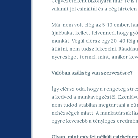
Cégvezetőként bizonyára már Te is 
valamit jól csináltál és a cég hirtel
Már nem volt elég az 5-10 ember, h
újabbakat kellett felvenned, hogy g
munkát. Végül elérsz egy 20-40 főig
átlátni, nem tudsz lekezelni. Ráadás
nyereséget termel, mint, amikor ke
Valóban szükség van szervezésre?
Így elérsz oda, hogy a rengeteg stres
a kedved a munkavégzéstől. Ezenkívü
nem tudod stabilan megtartani a zűr
nehézségek miatt. A munkatársak lá
egyre kevesebb a tényleges eredmén
Olyan, mint egy fej nélküli csirkefar