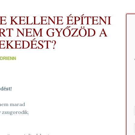
E KELLENE ÉPÍTENI
ERT NEM GYŐZÖD A
EKEDÉST?
DRIENN
edést!
i nem marad
 zsugorodik,