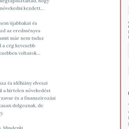
megtapasztaltad, hogy
en növekedni kezdett…
anem újabbakat és
yőzd az eredményes
 amit már nem tudsz
ul a cég kevesebb
vesebben voltatok…
sz és időhiány elveszi
l a hirtelen növekedést
zavar és a finanszírozási
zasan dolgoznak, de
y.
m
. Mindenki