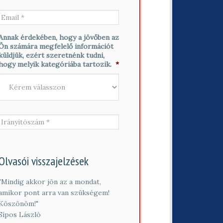
k
e
E
n
s
m
é
z
a
v
t
i
Annak érdekében, hogy a jövőben az
*
n
l
Ön számára megfelelő információt
é
*
küldjük, ezért szeretnénk tudni,
v
hogy melyik kategóriába tartozik.
*
*
I
r
á
n
y
í
Olvasói visszajelzések
t
ó
"Mindig akkor jön az a mondat,
s
amikor pont arra van szükségem!
z
á
Köszönöm!"
m
Sípos László
*