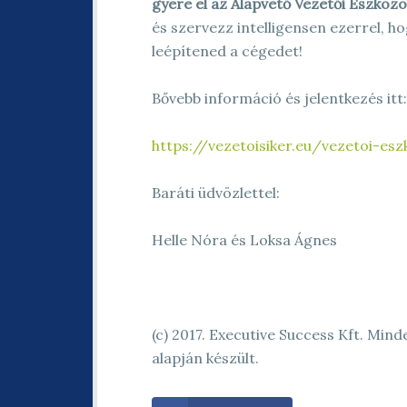
gyere el az Alapvető Vezetői Eszköz
és szervezz intelligensen ezerrel, ho
leépítened a cégedet!
Bővebb információ és jelentkezés itt:
https://vezetoisiker.eu/vezetoi-es
Baráti üdvözlettel:
Helle Nóra és Loksa Ágnes
(c) 2017. Executive Success Kft. Min
alapján készült.