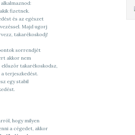
n alkalmaznod:
kik fizetnek.
edést és az egészet
rvezéssel. Majd ugorj
rvezz, takarékoskodj!
 pontok sorrendjét
mert akkor nem
a először takarékoskodsz,
 a terjeszkedést.
sz egy stabil
kedést.
rról, hogy milyen
nni a cégedet, akkor