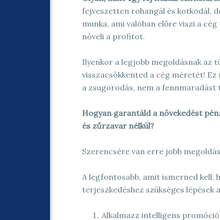
fejveszetten rohangál és kotkodál, d
munka, ami valóban előre viszi a cé
növeli a profitot.
Ilyenkor a legjobb megoldásnak az t
visszacsökkented a cég méretét! Ez
a zsugorodás, nem a fennmaradást 
Hogyan garantáld a növekedést pén
és zűrzavar nélkül?
Szerencsére van erre jobb megoldás 
A legfontosabb, amit ismerned kell, 
terjeszkedéshez szükséges lépések a
Alkalmazz intelligens promóci