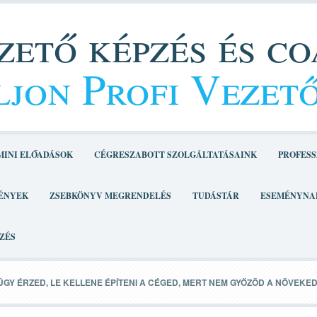
ető képzés és c
jon Profi Vezet
MINI ELŐADÁSOK
CÉGRESZABOTT SZOLGÁLTATÁSAINK
PROFESS
ÉNYEK
ZSEBKÖNYV MEGRENDELÉS
TUDÁSTÁR
ESEMÉNYNA
ZÉS
ÚGY ÉRZED, LE KELLENE ÉPÍTENI A CÉGED, MERT NEM GYŐZÖD A NÖVEKE