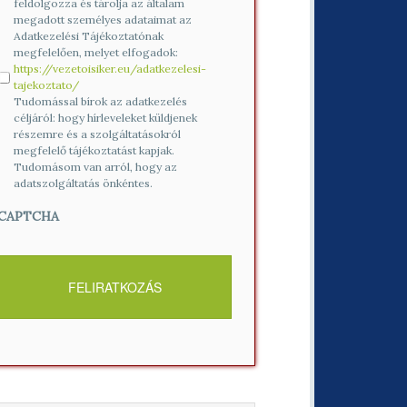
feldolgozza és tárolja az általam
megadott személyes adataimat az
Adatkezelési Tájékoztatónak
megfelelően, melyet elfogadok:
https://vezetoisiker.eu/adatkezelesi-
tajekoztato/
Tudomással bírok az adatkezelés
céljáról: hogy hírleveleket küldjenek
részemre és a szolgáltatásokról
megfelelő tájékoztatást kapjak.
Tudomásom van arról, hogy az
adatszolgáltatás önkéntes.
CAPTCHA