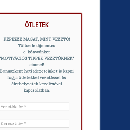
ÖTLETEK
KÉPEZZE MAGÁT, MINT VEZETŐ!
Töltse le díjmentes
e-könyvünket
"MOTIVÁCIÓS TIPPEK VEZETŐKNEK"
címmel!
Bónuszként heti idézeteinket is kapni
fogja ötletekkel vezetéssel és
élethelyzetek kezelésével
kapcsolatban.
V
e
z
e
K
t
e
é
r