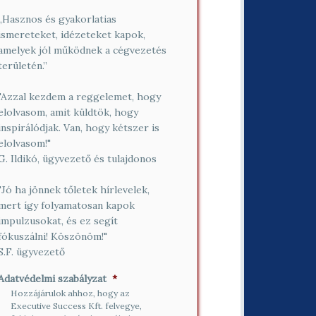
„Hasznos és gyakorlatias
ismereteket, idézeteket kapok,
amelyek jól működnek a cégvezetés
területén.”
"Azzal kezdem a reggelemet, hogy
elolvasom, amit küldtök, hogy
inspirálódjak. Van, hogy kétszer is
elolvasom!"
G. Ildikó, ügyvezető és tulajdonos
"Jó ha jönnek tőletek hírlevelek,
mert így folyamatosan kapok
impulzusokat, és ez segít
fókuszálni! Köszönöm!"
S.F. ügyvezető
Adatvédelmi szabályzat
*
Hozzájárulok ahhoz, hogy az
Executive Success Kft. felvegye,