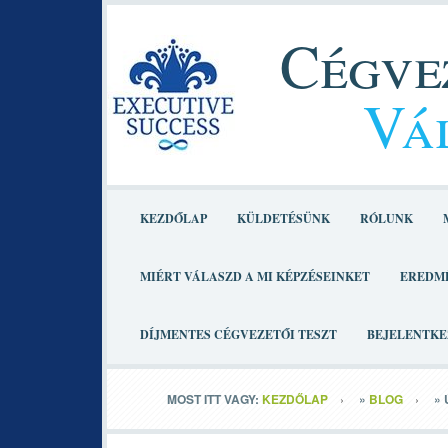
Cégvez
Vál
KEZDŐLAP
KÜLDETÉSÜNK
RÓLUNK
MIÉRT VÁLASZD A MI KÉPZÉSEINKET
EREDM
DÍJMENTES CÉGVEZETŐI TESZT
BEJELENTKE
MOST ITT VAGY:
KEZDŐLAP
»
BLOG
»