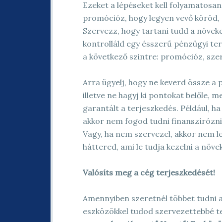
Ezeket a lépéseket kell folyamatosa
promócióz, hogy legyen vevő köröd, a
Szervezz, hogy tartani tudd a növek
kontrolláld egy ésszerű pénzügyi te
a következő szintre: promócióz, sze
Arra ügyelj, hogy ne keverd össze a
illetve ne hagyj ki pontokat belőle, 
garantált a terjeszkedés. Például, h
akkor nem fogod tudni finanszírózni
Vagy, ha nem szervezel, akkor nem le
háttered, ami le tudja kezelni a növe
Valósíts meg a cég terjeszkedését!
Amennyiben szeretnél többet tudni a
eszközökkel tudod szervezettebbé te