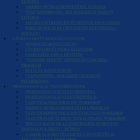
ELŐADÁS
SIKERES MUNKATÁRSFELVÉTEL ELŐADÁS
ÖNMŰKÖDŐBB CÉG – FELSZABADULT VEZETŐ
ELŐADÁS
SZEMÉLYZETKEZELÉSI ÉS MOTIVÁCIÓS ELŐADÁS
PÁRKAPCSOLAT ÉS CÉGVEZETÉS EGYENSÚLYA –
HOGYAN?
CÉGRESZABOTT SZOLGÁLTATÁSAINK
DÍJMENTES KONZULTÁCIÓ
CÉGRESZABOTT SZOLGÁLTATÁSOK
SZERVEZÉSI TÁBLA KÉSZÍTÉS
“TUDATOS VEZETŐ” KÉPZÉSI ÉS COACHING
PROGRAM
ÉLETCÉL KONZULTÁCIÓ
CSAPATÉPÍTÉS – DOLGOZÓI VÉLEMÉNY
FELMÉRÉSSEL
PROFESSZIONÁLIS VEZETŐKÉPZÉSEK
PROFESSZIONÁLIS VEZETŐKÉPZÉS I.
PROFESSZIONÁLIS VEZETŐKÉPZÉS II.
VEZETŐI KOMMUNIKÁCIÓS WORKSHOP
SIKERES MUNKATÁRSFELVÉTELI PROGRAM
VEZETŐI KOMMUNIKÁCIÓS ÚTMUTATÓ WORKSHOP
VEZETŐI FLOW ÉLMÉNY TITKAI ONLINE WORKSHOP
HOGYAN BÁNJUNK AZ EMBEREKKEL ÉS HOGYAN
MOTIVÁLJUK ŐKET? – MŰHELY
A SIKER 10 ALKOTÓELEME ÉS A JÓ VEZETÉS 24
TULAJDONSÁGA WORKSHOP