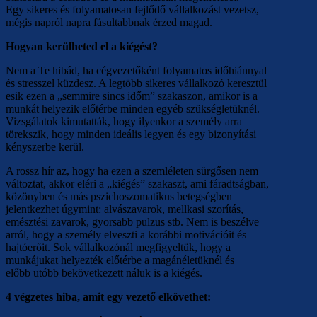
Egy sikeres és folyamatosan fejlődő vállalkozást vezetsz,
mégis napról napra fásultabbnak érzed magad.
Hogyan kerülheted el a kiégést?
Nem a Te hibád, ha cégvezetőként folyamatos időhiánnyal
és stresszel küzdesz. A legtöbb sikeres vállalkozó keresztül
esik ezen a „semmire sincs időm” szakaszon, amikor is a
munkát helyezik előtérbe minden egyéb szükségletüknél.
Vizsgálatok kimutatták, hogy ilyenkor a személy arra
törekszik, hogy minden ideális legyen és egy bizonyítási
kényszerbe kerül.
A rossz hír az, hogy ha ezen a szemléleten sürgősen nem
változtat, akkor eléri a „kiégés” szakaszt, ami fáradtságban,
közönyben és más pszichoszomatikus betegségben
jelentkezhet úgymint: alvászavarok, mellkasi szorítás,
emésztési zavarok, gyorsabb pulzus stb. Nem is beszélve
arról, hogy a személy elveszti a korábbi motivációit és
hajtóerőit. Sok vállalkozónál megfigyeltük, hogy a
munkájukat helyezték előtérbe a magánéletüknél és
előbb utóbb bekövetkezett náluk is a kiégés.
4 végzetes hiba, amit egy vezető elkövethet: