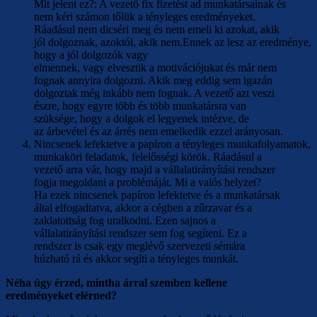
Mit jelent ez?: A vezető fix fizetést ad munkatársainak és
nem kéri számon tőlük a tényleges eredményeket.
Ráadásul nem dicséri meg és nem emeli ki azokat, akik
jól dolgoznak, azoktól, akik nem.Ennek az lesz az eredménye,
hogy a jól dolgozók vagy
elmennek, vagy elvesztik a motivációjukat és már nem
fognak annyira dolgozni. Akik meg eddig sem igazán
dolgoztak még inkább nem fognak. A vezető azt veszi
észre, hogy egyre több és több munkatársra van
szüksége, hogy a dolgok el legyenek intézve, de
az árbevétel és az árrés nem emelkedik ezzel arányosan.
Nincsenek lefektetve a papíron a tényleges munkafolyamatok,
munkaköri feladatok, felelősségi körök. Ráadásul a
vezető arra vár, hogy majd a vállalatirányítási rendszer
fogja megoldani a problémáját. Mi a valós helyzet?
Ha ezek nincsenek papíron lefektetve és a munkatársak
által elfogadtatva, akkor a cégben a zűrzavar és a
zaklatottság fog uralkodni. Ezen sajnos a
vállalatirányítási rendszer sem fog segíteni. Ez a
rendszer is csak egy meglévő szervezeti sémára
húzható rá és akkor segíti a tényleges munkát.
Néha úgy érzed, mintha árral szemben kellene
eredményeket elérned?