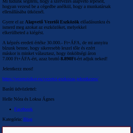
Mi tudunk segíteni, hogy a szervezés alapvető lépéseit,
hogyan vezesd be a cégedbe anélkül, hogy a munkatársak
ellenállásába ütköznél.
Gyere el az
Alapvető Vezetői Eszközök
előadásunkra és
ismerd meg azokat az eszközöket, melyekkel
elkerülheted a kiégést.
A képzés eredeti értéke 30.000.- Ft+ÁFA, de mi annyira
bízunk benne, hogy sikeresebb leszel tőle és ezért
máskor is minket választasz, hogy önköltségi áron
7.000 Ft+ÁFA-ért, azaz bruttó
8.890Ft
-ért adjuk neked!
Jelentkezz most!
https://vezetoisiker.eu/vezetoi-eszkozas-jelentkezes/
Baráti üdvözlettel:
Helle Nóra és Loksa Ágnes
Facebook
Kategória:
Blog