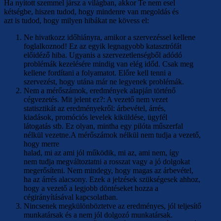
Ha nyitott szemmel jársz a világban, akkor Te nem esel
kétségbe, hiszen tudod, hogy mindenre van megoldás és
azt is tudod, hogy milyen hibákat ne kövess el:
Ne hivatkozz időhiányra, amikor a szervezéssel kellene
foglalkoznod! Ez az egyik legnagyobb katasztrófát
előidéző hiba. Ugyanis a szervezetlenségből adódó
problémák kezelésére mindig van elég időd. Csak meg
kellene fordítani a folyamatot. Előre kell tenni a
szervezést, hogy utána már ne legyenek problémák.
Nem a mérőszámok, eredmények alapján történő
cégvezetés. Mit jelent ez?: A vezető nem vezet
statisztikát az eredményekről: árbevétel, árrés,
kiadások, promóciós levelek kiküldése, ügyfél
látogatás stb. Ez olyan, mintha egy pilóta műszerfal
nélkül vezetne.A mérőszámok nélkül nem tudja a vezető,
hogy merre
halad, mi az ami jól működik, mi az, ami nem, így
nem tudja megváltoztatni a rosszat vagy a jó dolgokat
megerősíteni. Nem mindegy, hogy magas az árbevétel,
ha az árrés alacsony. Ezek a jelzések szükségesek ahhoz,
hogy a vezető a legjobb döntéseket hozza a
cégirányításával kapcsolatban.
Nincsenek megkülönböztetve az eredményes, jól teljesítő
munkatársak és a nem jól dolgozó munkatársak.