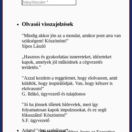
Olvasói visszajelzések
"Mindig akkor jön az a mondat, amikor pont arra van
szükségem! Köszönöm!"
Sípos László
„Hasznos és gyakorlatias ismereteket, idézeteket
kapok, amelyek jól működnek a cégvezetés
területén.”
"Azzal kezdem a reggelemet, hogy elolvasom, amit
küldtök, hogy inspirálódjak. Van, hogy kétszer is
elolvasom!"
G. Ildikó, ügyvezető és tulajdonos
"Jó ha jönnek tőletek hírlevelek, mert így
folyamatosan kapok impulzusokat, és ez segít
fókuszálni! Köszönöm!"
S.F. ügyvezető
Adatvédelmi szabályzat
*
Hozzájárulok ahhoz, hogy az Executive