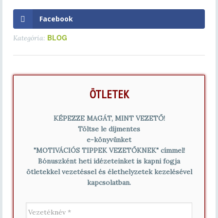
Facebook
BLOG
Kategória:
ÖTLETEK
KÉPEZZE MAGÁT, MINT VEZETŐ!
Töltse le díjmentes
e-könyvünket
"MOTIVÁCIÓS TIPPEK VEZETŐKNEK" címmel!
Bónuszként heti idézeteinket is kapni fogja
ötletekkel vezetéssel és élethelyzetek kezelésével
kapcsolatban.
V
e