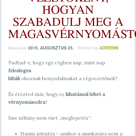
HOGYAN
SZABADULJ MEG A
MAGASVÉRNYOMÁST
2015. AUGUSZTUS 25.
ADRIENN
Posted on
Written by
Tudtad-e, hogy egy cégben nap, mint nap
felesleges
hibák
okoznak bonyodalmakat a cégvezetőnek?
És érezted már, hogy ez
kihatással lehet a
vérnyomásodra
?
Íme néhány nem várt „meglepetés”:
Hamis jelentés – amikor a munkatárs nem a