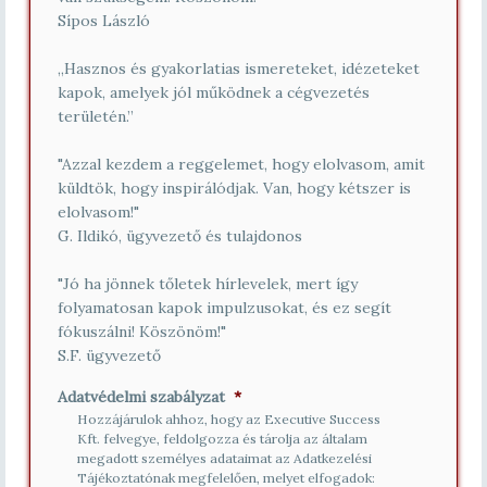
á
Sípos László
m
*
„Hasznos és gyakorlatias ismereteket, idézeteket
kapok, amelyek jól működnek a cégvezetés
területén.”
"Azzal kezdem a reggelemet, hogy elolvasom, amit
küldtök, hogy inspirálódjak. Van, hogy kétszer is
elolvasom!"
G. Ildikó, ügyvezető és tulajdonos
"Jó ha jönnek tőletek hírlevelek, mert így
folyamatosan kapok impulzusokat, és ez segít
fókuszálni! Köszönöm!"
S.F. ügyvezető
Adatvédelmi szabályzat
*
Hozzájárulok ahhoz, hogy az Executive Success
Kft. felvegye, feldolgozza és tárolja az általam
megadott személyes adataimat az Adatkezelési
Tájékoztatónak megfelelően, melyet elfogadok: