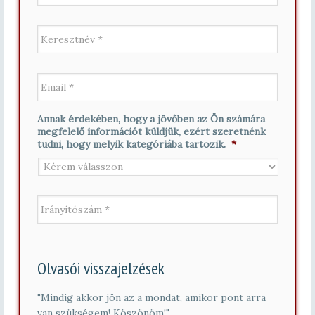
z
e
K
t
e
é
r
k
e
n
E
s
é
m
z
v
a
t
*
i
n
Annak érdekében, hogy a jövőben az Ön számára
l
é
megfelelő információt küldjük, ezért szeretnénk
*
v
tudni, hogy melyik kategóriába tartozik.
*
*
I
r
á
n
y
í
Olvasói visszajelzések
t
ó
s
"Mindig akkor jön az a mondat, amikor pont arra
z
van szükségem! Köszönöm!"