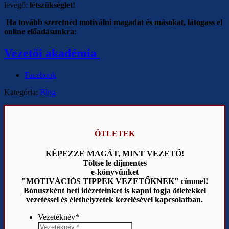
levegő:
létszükséglet!
Ha tovább szeretnéd motiválni magadat és másokat, látogass el
online előadásunkra:
Vezetői akadémia
Facebook
Kategória:
Blog
ÖTLETEK
KÉPEZZE MAGÁT, MINT VEZETŐ!
Töltse le díjmentes
e-könyvünket
"MOTIVÁCIÓS TIPPEK VEZETŐKNEK" címmel!
Bónuszként heti idézeteinket is kapni fogja ötletekkel
vezetéssel és élethelyzetek kezelésével kapcsolatban.
Vezetéknév
*