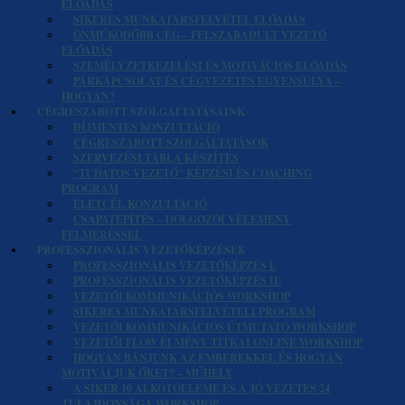
ELŐADÁS
SIKERES MUNKATÁRSFELVÉTEL ELŐADÁS
ÖNMŰKÖDŐBB CÉG – FELSZABADULT VEZETŐ
ELŐADÁS
SZEMÉLYZETKEZELÉSI ÉS MOTIVÁCIÓS ELŐADÁS
PÁRKAPCSOLAT ÉS CÉGVEZETÉS EGYENSÚLYA –
HOGYAN?
CÉGRESZABOTT SZOLGÁLTATÁSAINK
DÍJMENTES KONZULTÁCIÓ
CÉGRESZABOTT SZOLGÁLTATÁSOK
SZERVEZÉSI TÁBLA KÉSZÍTÉS
“TUDATOS VEZETŐ” KÉPZÉSI ÉS COACHING
PROGRAM
ÉLETCÉL KONZULTÁCIÓ
CSAPATÉPÍTÉS – DOLGOZÓI VÉLEMÉNY
FELMÉRÉSSEL
PROFESSZIONÁLIS VEZETŐKÉPZÉSEK
PROFESSZIONÁLIS VEZETŐKÉPZÉS I.
PROFESSZIONÁLIS VEZETŐKÉPZÉS II.
VEZETŐI KOMMUNIKÁCIÓS WORKSHOP
SIKERES MUNKATÁRSFELVÉTELI PROGRAM
VEZETŐI KOMMUNIKÁCIÓS ÚTMUTATÓ WORKSHOP
VEZETŐI FLOW ÉLMÉNY TITKAI ONLINE WORKSHOP
HOGYAN BÁNJUNK AZ EMBEREKKEL ÉS HOGYAN
MOTIVÁLJUK ŐKET? – MŰHELY
A SIKER 10 ALKOTÓELEME ÉS A JÓ VEZETÉS 24
TULAJDONSÁGA WORKSHOP