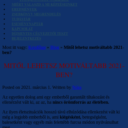
MIÉRT VÁLASZD A MI KÉPZÉSEINKET
EREDMÉNYEK
ZSEBKÖNYV MEGRENDELÉS
TUDÁSTÁR
ESEMÉNYNAPTÁR
KAPCSOLAT
DÍJMENTES CÉGVEZETŐI TESZT
BEJELENTKEZÉS
Most itt vagy:
Kezdőlap
»
Blog
»
Mitől lehetsz motiváltabb 2021-
ben?
MITŐL LEHETSZ MOTIVÁLTABB 2021-
BEN?
Posted on
2021. március 1.
Written by
Nóra
Az egyetlen dolog ami egy emberből garantált tiltakozást és
ellenérzést vált ki, az az, ha
nincs örömforrás az életében.
Az ilyen életszituációk hosszú távú elhúzódása ellenkezést vált ki
még a legjobb emberből is, ami
kiégésként,
betegségként,
balesetként vagy egyéb más felettébb furcsa módon nyilvánulhat
meg.