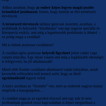
Ahhoz azonban, hogy
az ember képes legyen
magát pozitív
örömökkel jutalmazni
, fontos, hogy ismerje az élet természeti
törvényeit.
A természeti törvények
tárháza igencsak összetett, azonban, a
problémák és helyzetek “feloldására” van egy nagyon speciális és
lézerprecíz eszköz, ami még a legnehezebb problémán is áthatol –
ez pedig maga a csodálat!
Mit is értünk pontosan csodálaton?
A csodálat egész pontosan
helyeslő figyelmet
jelent valaki vagy
valami irányába. Egy olyan valami ami még a legádázabb ellenséget
is lefegyverzi, ha jól alkalmazzák!
Minél több őszinte csodálatot alkalmazol valaki irányában, annál
kevesebb erőfeszítést kell tenned azért, hogy az illető
együttműködő
legyen veled.
A kulcs azonban az “őszintén” van, mert az emberek nagyon hamar
megérzik a hazugságokat….
A csodálat maga az az egyetlen tényező ami egy már ki nem
javíthatónak gondolt rossz kapcsolatban is képes megindítani a