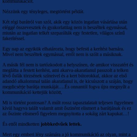
kommunikációt.
Nézzünk egy tényleges, megtörtént példát.
Két régi barátról van szól, akik egy közös ingatlan vásárlása után
eléggé összevesztek és gyakorlatilag nem is beszéltek egymással,
miután az ingatlan telkét szeparálták egy festetlen, világos színű
fakerítéssel.
Egy nap az egyikük elhatározta, hogy befesti a kerítést barnára.
Mivel nem beszéltek egymással, erről nem is szólt a másiknak.
A másik fél nem is tartózkodott a helyszínen, de amikor visszatért és
meglátta a festett kerítést, ami akarva-akaratlanul passzolt a telken
lévő ősfák törzsének színeivel és a kert bútorokkal, akkor az első
adandó alkalommal talán akaratlanul is, de kicsúszott a száján, hogy
megdicsérje barátja munkáját….És onnantól fogva újra megnyílt a
kommunikáció kettejük között,
Mi is történt pontosan? A múlt rossz tapasztalatait teljesen figyelmen
kívül hagyva talált valamit amit őszinént elismert a barátjának és ez
az őszinte elismerő figyelem megnyitotta a sokáig zárt kapukat…!
És ettől mindketten
jobbkedvűek lettek.
Mert egy emberi lény számára a jó kommunikáció az olyan, mint a