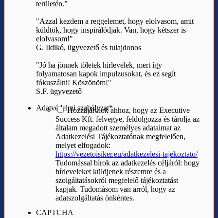
területén.”
"Azzal kezdem a reggelemet, hogy elolvasom, amit
küldtök, hogy inspirálódjak. Van, hogy kétszer is
elolvasom!"
G. Ildikó, ügyvezető és tulajdonos
"Jó ha jönnek tőletek hírlevelek, mert így
folyamatosan kapok impulzusokat, és ez segít
fókuszálni! Köszönöm!"
S.F. ügyvezető
Adatvédelmi szabályzat
*
Hozzájárulok ahhoz, hogy az Executive
Success Kft. felvegye, feldolgozza és tárolja az
általam megadott személyes adataimat az
Adatkezelési Tájékoztatónak megfelelően,
melyet elfogadok:
https://vezetoisiker.eu/adatkezelesi-tajekoztato/
Tudomással bírok az adatkezelés céljáról: hogy
hírleveleket küldjenek részemre és a
szolgáltatásokról megfelelő tájékoztatást
kapjak. Tudomásom van arról, hogy az
adatszolgáltatás önkéntes.
CAPTCHA