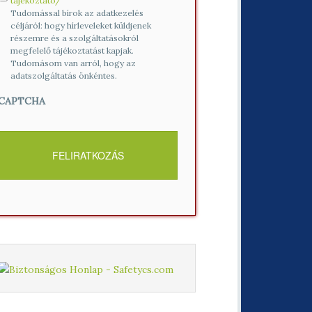
tajekoztato/
Tudomással bírok az adatkezelés
céljáról: hogy hírleveleket küldjenek
részemre és a szolgáltatásokról
megfelelő tájékoztatást kapjak.
Tudomásom van arról, hogy az
adatszolgáltatás önkéntes.
CAPTCHA