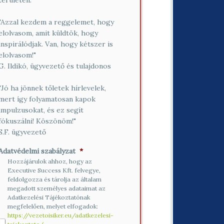
területén.”
"Azzal kezdem a reggelemet, hogy
elolvasom, amit küldtök, hogy
inspirálódjak. Van, hogy kétszer is
elolvasom!"
G. Ildikó, ügyvezető és tulajdonos
"Jó ha jönnek tőletek hírlevelek,
mert így folyamatosan kapok
impulzusokat, és ez segít
fókuszálni! Köszönöm!"
S.F. ügyvezető
Adatvédelmi szabályzat
*
Hozzájárulok ahhoz, hogy az
Executive Success Kft. felvegye,
feldolgozza és tárolja az általam
megadott személyes adataimat az
Adatkezelési Tájékoztatónak
megfelelően, melyet elfogadok:
https://vezetoisiker.eu/adatkezelesi-