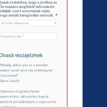
t
i
Annak érdekében, hogy a jövőben az
*
n
l
Ön számára megfelelő információt
é
*
küldjük, ezért szeretnénk tudni,
v
hogy melyik kategóriába tartozik.
*
*
I
r
á
n
y
í
Olvasói visszajelzések
t
ó
"Mindig akkor jön az a mondat,
s
amikor pont arra van szükségem!
z
á
Köszönöm!"
m
Sípos László
*
„Hasznos és gyakorlatias
ismereteket, idézeteket kapok,
amelyek jól működnek a cégvezetés