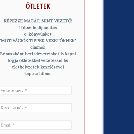
ÖTLETEK
KÉPEZZE MAGÁT, MINT VEZETŐ!
Töltse le díjmentes
e-könyvünket
"MOTIVÁCIÓS TIPPEK VEZETŐKNEK"
címmel!
Bónuszként heti idézeteinket is kapni
fogja ötletekkel vezetéssel és
élethelyzetek kezelésével
kapcsolatban.
V
e
z
e
K
t
e
é
r
k
e
E
n
s
m
é
z
a
v