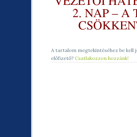
VEZETŐI HAT
2. NAP – 
CSÖKKENTÉ
A tartalom megtekintéséhez be kell j
előfizető?
Csatlakozzon hozzánk!