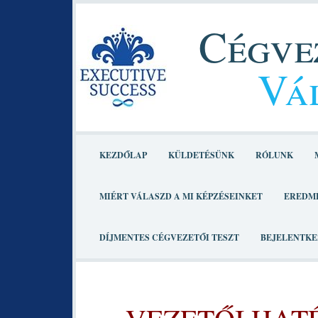
Cégvez
Vál
KEZDŐLAP
KÜLDETÉSÜNK
RÓLUNK
MIÉRT VÁLASZD A MI KÉPZÉSEINKET
EREDM
DÍJMENTES CÉGVEZETŐI TESZT
BEJELENTKE