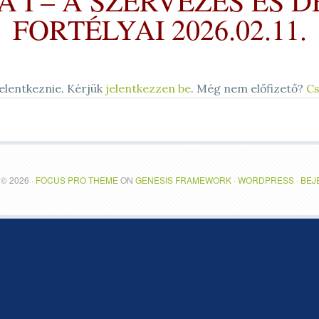
 I – A SZERVEZÉS ÉS 
FORTÉLYAI 2026.02.11.
elentkeznie. Kérjük
jelentkezzen be
. Még nem előfizető?
Cs
© 2026 ·
FOCUS PRO THEME
ON
GENESIS FRAMEWORK
·
WORDPRESS
·
BEJ