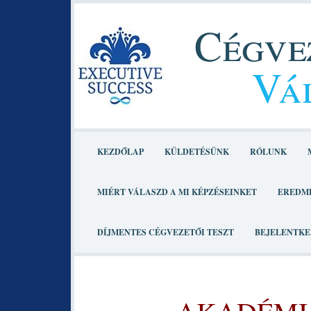
Cégvez
Vál
KEZDŐLAP
KÜLDETÉSÜNK
RÓLUNK
MIÉRT VÁLASZD A MI KÉPZÉSEINKET
EREDM
DÍJMENTES CÉGVEZETŐI TESZT
BEJELENTKE