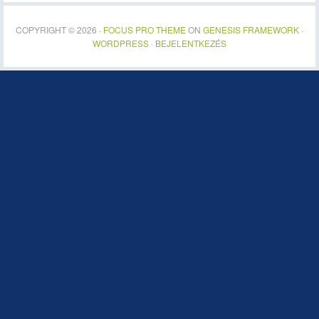
COPYRIGHT © 2026 ·
FOCUS PRO THEME
ON
GENESIS FRAMEWORK
·
WORDPRESS
·
BEJELENTKEZÉS