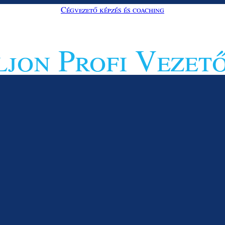
Cégvezető képzés és coaching
jon Profi Vezet