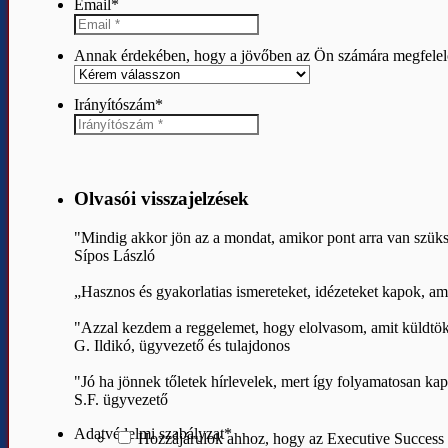
Email
*
Annak érdekében, hogy a jövőben az Ön számára megfelelő i
Irányítószám
*
Olvasói visszajelzések
"Mindig akkor jön az a mondat, amikor pont arra van sz
Sípos László
„Hasznos és gyakorlatias ismereteket, idézeteket kapok, am
"Azzal kezdem a reggelemet, hogy elolvasom, amit küldtök,
G. Ildikó, ügyvezető és tulajdonos
"Jó ha jönnek tőletek hírlevelek, mert így folyamatosan ka
S.F. ügyvezető
Adatvédelmi szabályzat
*
Hozzájárulok ahhoz, hogy az Executive Success K