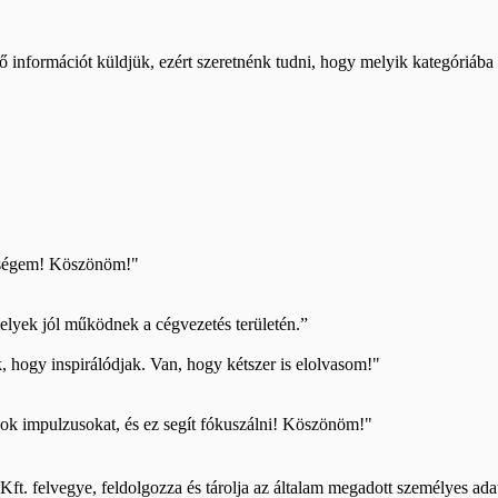
nformációt küldjük, ezért szeretnénk tudni, hogy melyik kategóriába t
ükségem! Köszönöm!"
elyek jól működnek a cégvezetés területén.”
 hogy inspirálódjak. Van, hogy kétszer is elolvasom!"
pok impulzusokat, és ez segít fókuszálni! Köszönöm!"
ft. felvegye, feldolgozza és tárolja az általam megadott személyes ad