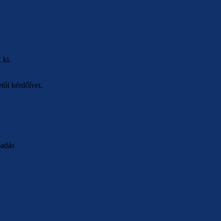
 ki.
tői kérdőívet.
őadás