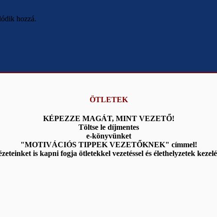
lódik hozzá.
ÖTLETEK
KÉPEZZE MAGÁT, MINT VEZETŐ!
Töltse le díjmentes
e-könyvünket
"MOTIVÁCIÓS TIPPEK VEZETŐKNEK" címmel!
zeteinket is kapni fogja ötletekkel vezetéssel és élethelyzetek kezel