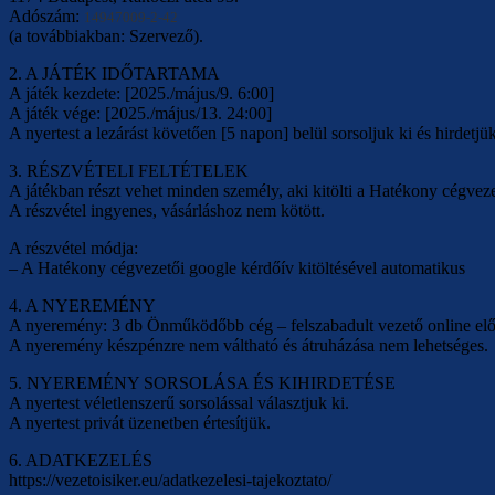
Adószám:
14947009-
2-42
(a továbbiakban: Szervező).
2. A JÁTÉK IDŐTARTAMA
A játék kezdete: [2025./május/9. 6:00]
A játék vége: [2025./május/13. 24:00]
A nyertest a lezárást követően [5 napon] belül sorsoljuk ki és hirdetjük
3. RÉSZVÉTELI FELTÉTELEK
A játékban részt vehet minden személy, aki kitölti a Hatékony cégveze
A részvétel ingyenes, vásárláshoz nem kötött.
A részvétel módja:
– A Hatékony cégvezetői google kérdőív kitöltésével automatikus
4. A NYEREMÉNY
A nyeremény: 3 db Önműködőbb cég – felszabadult vezető online el
A nyeremény készpénzre nem váltható és átruházása nem lehetséges.
5. NYEREMÉNY SORSOLÁSA ÉS KIHIRDETÉSE
A nyertest véletlenszerű sorsolással választjuk ki.
A nyertest privát üzenetben értesítjük.
6. ADATKEZELÉS
https://vezetoisiker.eu/adatkezelesi-tajekoztato/