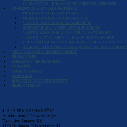
CSAPATÉPÍTÉS – DOLGOZÓI VÉLEMÉNY FELMÉRÉSSEL
PROFESSZIONÁLIS VEZETŐKÉPZÉSEK
PROFESSZIONÁLIS VEZETŐKÉPZÉS I.
PROFESSZIONÁLIS VEZETŐKÉPZÉS II.
VEZETŐI KOMMUNIKÁCIÓS WORKSHOP
SIKERES MUNKATÁRSFELVÉTELI PROGRAM
VEZETŐI KOMMUNIKÁCIÓS ÚTMUTATÓ WORKSHOP
VEZETŐI FLOW ÉLMÉNY TITKAI ONLINE WORKSHOP
HOGYAN BÁNJUNK AZ EMBEREKKEL ÉS HOGYAN MOTIVÁLJ
A SIKER 10 ALKOTÓELEME ÉS A JÓ VEZETÉS 24 TULAJDON
MIÉRT VÁLASZD A MI KÉPZÉSEINKET
EREDMÉNYEK
ZSEBKÖNYV MEGRENDELÉS
TUDÁSTÁR
ESEMÉNYNAPTÁR
KAPCSOLAT
DÍJMENTES CÉGVEZETŐI TESZT
BEJELENTKEZÉS
1. A JÁTÉK SZERVEZŐJE
A nyereményjáték szervezője:
Executive Success Kft.
1174 Budapest, Rákóczi utca 93.