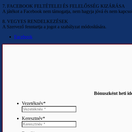
7. FACEBOOK FELTÉTELEI ÉS FELELŐSSÉG KIZÁRÁSA
A játékot a Facebook nem támogatja, nem hagyja jóvá és nem kapcso
8. VEGYES RENDELKEZÉSEK
A Szervező fenntartja a jogot a szabályzat módosítására.
Facebook
Bónuszként heti idé
Vezetéknév
*
Keresztnév
*