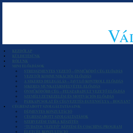
Vál
KEZDŐLAP
KÜLDETÉSÜNK
RÓLUNK
MINI ELŐADÁSOK
STRESSZMENTES VEZETŐ – ÖNMŰKÖDŐ CÉG ELŐADÁS
VEZETŐI KOMMUNIKÁCIÓS ELŐADÁS
A SIKERES DELEGÁLÁS – JAVULÓ KONTROLL ELŐADÁS
SIKERES MUNKATÁRSFELVÉTEL ELŐADÁS
ÖNMŰKÖDŐBB CÉG – FELSZABADULT VEZETŐ ELŐADÁS
SZEMÉLYZETKEZELÉSI ÉS MOTIVÁCIÓS ELŐADÁS
PÁRKAPCSOLAT ÉS CÉGVEZETÉS EGYENSÚLYA – HOGYAN?
CÉGRESZABOTT SZOLGÁLTATÁSAINK
DÍJMENTES KONZULTÁCIÓ
CÉGRESZABOTT SZOLGÁLTATÁSOK
SZERVEZÉSI TÁBLA KÉSZÍTÉS
“TUDATOS VEZETŐ” KÉPZÉSI ÉS COACHING PROGRAM
ÉLETCÉL KONZULTÁCIÓ