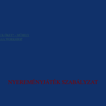
UK ŐKET? – MŰHELY
SÁGA WORKSHOP
NYEREMÉNYJÁTÉK SZABÁLYZAT