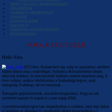
MIÉRT VÁLASZD A MI KÉPZÉSEINKET
EREDMÉNYEK
ZSEBKÖNYV MEGRENDELÉS
TUDÁSTÁR
ESEMÉNYNAPTÁR
KAPCSOLAT
DÍJMENTES CÉGVEZETŐI TESZT
BEJELENTKEZÉS
NÓRA & ERIC HELLE
Helle Nóra
1972-ben, Budapesten egy szép és napsütéses októberi
napon láttam meg a napvilágot. Szüleim a Rózsadombon laktak,
ahol sok érdekes, és nem kevésbé különös embert ismertem meg. 9
éves voltam, amikor átköltöztünk a Szabadság-hegyre, amit
manapság Svábhegy néven ismerünk.
Édesapám gépészmérnök, anyukám közgazdász. Nagyon sok
szeretetet kaptam és kapok is a mai napig tőlük.
Gyerekkoromban igencsak megterheltem a családot, mert már akkor
is imádtam az állatokat és mindenféle állatot hazacipeltem a 2.