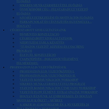
ELŐADÁS
SIKERES MUNKATÁRSFELVÉTEL ELŐADÁS
ÖNMŰKÖDŐBB CÉG – FELSZABADULT VEZETŐ
ELŐADÁS
SZEMÉLYZETKEZELÉSI ÉS MOTIVÁCIÓS ELŐADÁS
PÁRKAPCSOLAT ÉS CÉGVEZETÉS EGYENSÚLYA –
HOGYAN?
CÉGRESZABOTT SZOLGÁLTATÁSAINK
DÍJMENTES KONZULTÁCIÓ
CÉGRESZABOTT SZOLGÁLTATÁSOK
SZERVEZÉSI TÁBLA KÉSZÍTÉS
“TUDATOS VEZETŐ” KÉPZÉSI ÉS COACHING
PROGRAM
ÉLETCÉL KONZULTÁCIÓ
CSAPATÉPÍTÉS – DOLGOZÓI VÉLEMÉNY
FELMÉRÉSSEL
PROFESSZIONÁLIS VEZETŐKÉPZÉSEK
PROFESSZIONÁLIS VEZETŐKÉPZÉS I.
PROFESSZIONÁLIS VEZETŐKÉPZÉS II.
VEZETŐI KOMMUNIKÁCIÓS WORKSHOP
SIKERES MUNKATÁRSFELVÉTELI PROGRAM
VEZETŐI KOMMUNIKÁCIÓS ÚTMUTATÓ WORKSHOP
VEZETŐI FLOW ÉLMÉNY TITKAI ONLINE WORKSHOP
HOGYAN BÁNJUNK AZ EMBEREKKEL ÉS HOGYAN
MOTIVÁLJUK ŐKET? – MŰHELY
A SIKER 10 ALKOTÓELEME ÉS A JÓ VEZETÉS 24
TULAJDONSÁGA WORKSHOP