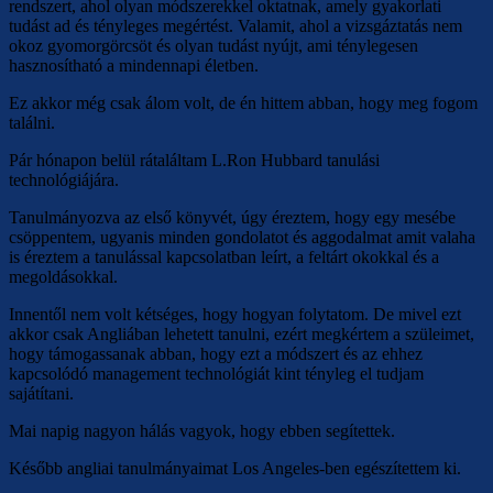
rendszert, ahol olyan módszerekkel oktatnak, amely gyakorlati
tudást ad és tényleges megértést. Valamit, ahol a vizsgáztatás nem
okoz gyomorgörcsöt és olyan tudást nyújt, ami ténylegesen
hasznosítható a mindennapi életben.
Ez akkor még csak álom volt, de én hittem abban, hogy meg fogom
találni.
Pár hónapon belül rátaláltam L.Ron Hubbard tanulási
technológiájára.
Tanulmányozva az első könyvét, úgy éreztem, hogy egy mesébe
csöppentem, ugyanis minden gondolatot és aggodalmat amit valaha
is éreztem a tanulással kapcsolatban leírt, a feltárt okokkal és a
megoldásokkal.
Innentől nem volt kétséges, hogy hogyan folytatom. De mivel ezt
akkor csak Angliában lehetett tanulni, ezért megkértem a szüleimet,
hogy támogassanak abban, hogy ezt a módszert és az ehhez
kapcsolódó management technológiát kint tényleg el tudjam
sajátítani.
Mai napig nagyon hálás vagyok, hogy ebben segítettek.
Később angliai tanulmányaimat Los Angeles-ben egészítettem ki.