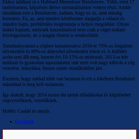
Ekkor találtam rá a Hubbard Menedzser Rendszerre. Több, mint 17
tanfolyamon, képzésen illetve szemináriumon vettem részt. Amint
rátaláltam erre a Rendszerre, tudtam, hogy ez az, amit mindig
kerestem. Ez, az, ami minden kérdésemre megadja a választ és
minden bajra, problémára megmutatja a helyes megoldást. Olyan
tudást kaptam, melynek használatával nem csak a céget tudtam
felvirágoztatni, de a magán életem is rendeződött.
Tanulmányaimat a cégben kamatoztatva 2010-re 70%-os forgalom
nővekedést és 80%-os árbevétel nővekedést értem el. A fejlődés
azóta sem állt meg, hanem évi 10-15%-ra módosult. 2013-ra tele
tudással és gyakorlati tapasztalattal már nem volt nagy kihivás a cég
vezetése, irányítása, hiszen szinte önműködően járt.
Éreztem, hogy sokkal több van bennem és ezt a tökéletes Rendszert
másokkal is meg kell osztanom.
Így alakult, hogy 2014 nyara óta tartok előadásokat és képzéseket
cégvezetőknek, vezetőknek.
Hobbi: Család és utazás
Facebook