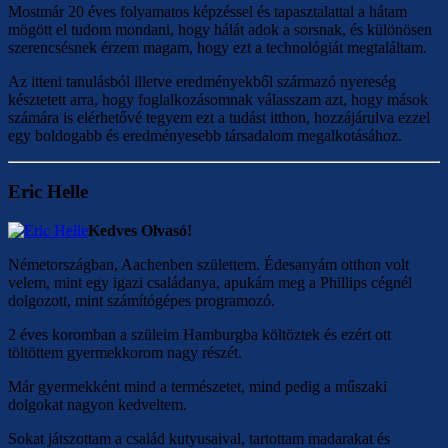
Mostmár 20 éves folyamatos képzéssel és tapasztalattal a hátam
mögött el tudom mondani, hogy hálát adok a sorsnak, és különösen
szerencsésnek érzem magam, hogy ezt a technológiát megtaláltam.
Az itteni tanulásból illetve eredményekből származó nyereség
késztetett arra, hogy foglalkozásomnak válasszam azt, hogy mások
számára is elérhetővé tegyem ezt a tudást itthon, hozzájárulva ezzel
egy boldogabb és eredményesebb társadalom megalkotásához.
Eric Helle
Kedves Olvasó!
Németországban, Aachenben születtem. Édesanyám otthon volt
velem, mint egy igazi családanya, apukám meg a Phillips cégnél
dolgozott, mint számítógépes programozó.
2 éves koromban a szüleim Hamburgba költöztek és ezért ott
töltöttem gyermekkorom nagy részét.
Már gyermekként mind a természetet, mind pedig a műszaki
dolgokat nagyon kedveltem.
Sokat játszottam a család kutyusaival, tartottam madarakat és