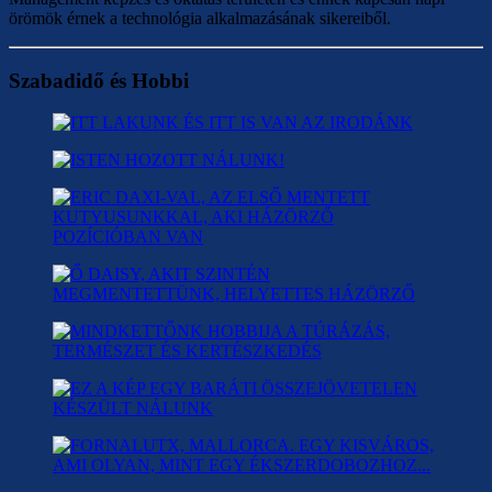
örömök érnek a technológia alkalmazásának sikereiből.
Szabadidő és Hobbi