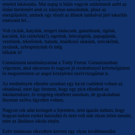
emeleti lakásunba. Mai napig is hálás vagyok szüleimnek azért az
óriási türelemért amit ez irányban tanusítottak, plusz az
energiájukért, aminek egy részét az állatok tartásával járó takarítás
emésztett fel…
Volt cicánk, kutyánk, tengeri malacunk, galambunk, rigónk,
kacsánk, kis csirkéink(!), egerünk, hörcsögünk, papagájunk,
verebünk, teknősünk, halunk, imádkozó sáskánk, szöcskéink,
nyulunk, zebrapintyünk és még
békánk is!
Gimnáziumi tanulmányaimat a Toldy Ferenc Gimnáziumban
végeztem, ahol sikeresen és nagyon jó eredménnyel leérettségiztem
és megszereztem az angol középfokú nyelvvizsgámat is.
Az eredmények ellenére azonban egy kicsit csalódott voltam az
oktatással, mert úgy éreztem, hogy egy picit elbutított az
iskolarendszer, és rengeteg elméletet tanultam, de gyakolatban
finoman szólva ügyetlen voltam.
Nagyon sok adat keringett a fejemben, nem igazán tudtam, hogy
hogyan tudom ezeket használni és nem volt már olyan öröm tanulni,
mint az általános iskola elején.
Ezért tudatosan elkezdtem keresni egy olyan továbbtanulási