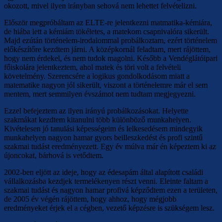
okozott, mivel ilyen irányban sehová nem lehettet felvételizni.
Először megpróbáltam az ELTE-re jelentkezni matmatika-kémiára,
de hiába lett a kémiám tökéletes, a matekom csapnivalóra sikerült.
Majd ezútán történelem-irodalommal probálkoztam, ezért történelem
előkészítőre kezdtem járni. A középkornál feladtam, mert rájöttem,
hogy nem érdekel, és nem tudok magolni. Később a Vendéglátóipari
főiskolára jelentkeztem, ahol matek és töri volt a felvételi
követelmény. Szerencsére a logikus gondolkodásom miatt a
matematike nagyon jól sikerült, viszont a történelemre már el sem
mentem, mert semmilyen évszámot nem tudtam megjegyezni.
Ezzel befejeztem az ilyen irányú probálkozásokat. Helyette
szakmákat kezdtem kitanulni több különböző munkahelyen.
Kivételesen jó tanulási képességeim és lelkesedésem mindegyik
munkahelyen nagyon hamar gyors beilleszkedést és profi szintű
szakmai tudást eredményezett. Egy év múlva már én képeztem ki az
újoncokat, bárhová is vetődtem.
2002-ben eljött az ideje, hogy az édesapám által alapított családi
vállalkozásba kezdjek termelékenyen részt venni. Eleinte faltam a
szakmai tudást és nagyon hamar profivá képződtem ezen a területen,
de 2005 év végén rájöttem, hogy ahhoz, hogy mégjobb
eredményeket érjek el a cégben, vezető képzésre is szükségem lesz.