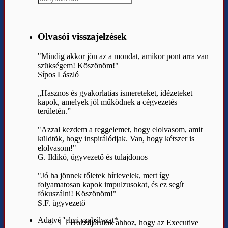
Olvasói visszajelzések
"Mindig akkor jön az a mondat, amikor pont arra van
szükségem! Köszönöm!"
Sípos László
„Hasznos és gyakorlatias ismereteket, idézeteket
kapok, amelyek jól működnek a cégvezetés
területén.”
"Azzal kezdem a reggelemet, hogy elolvasom, amit
küldtök, hogy inspirálódjak. Van, hogy kétszer is
elolvasom!"
G. Ildikó, ügyvezető és tulajdonos
"Jó ha jönnek tőletek hírlevelek, mert így
folyamatosan kapok impulzusokat, és ez segít
fókuszálni! Köszönöm!"
S.F. ügyvezető
Adatvédelmi szabályzat
*
Hozzájárulok ahhoz, hogy az Executive