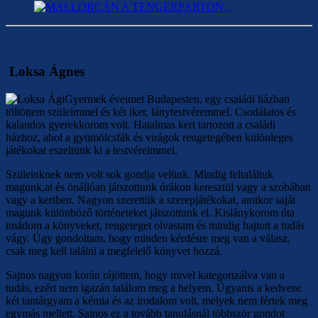
Loksa Ágnes
Gyermek éveimet Budapesten, egy családi házban
töltöttem szüleimmel és két iker, lánytestvéremmel. Csodálatos és
kalandos gyerekkorom volt. Hatalmas kert tartozott a családi
házhoz, ahol a gyümölcsfák és virágok rengetegében különleges
játékokat eszeltünk ki a testvéreimmel.
Szüleinknek nem volt sok gondja velünk. Mindig feltaláltuk
magunk,at és önállóan játszottunk órákon keresztül vagy a szobában
vagy a kertben. Nagyon szerettük a szerepjátékokat, amikor saját
magunk különböző történeteket játszottunk el. Kislánykorom óta
imádom a könyveket, rengeteget olvastam és mindig hajtott a tudás
vágy. Úgy gondoltam, hogy minden kérdésre meg van a válasz,
csak meg kell találni a megfelelő könyvet hozzá.
Sajnos nagyon korán rájöttem, hogy mivel kategorizálva van a
tudás, ezért nem igazán találom meg a helyem. Úgyanis a kedvenc
két tantárgyam a kémia és az irodalom volt, melyek nem fértek meg
egymás mellett. Sajnos ez a tovább tanulásnál többször gondot