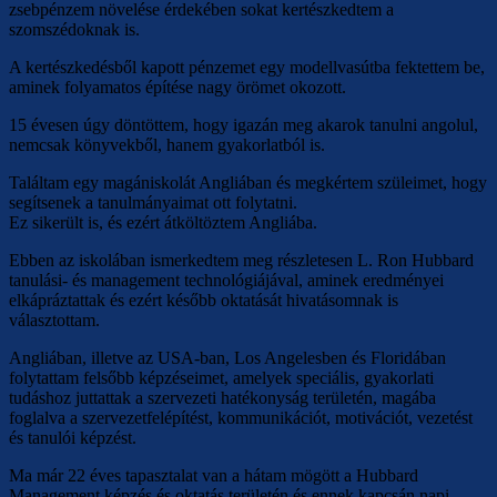
zsebpénzem növelése érdekében sokat kertészkedtem a
szomszédoknak is.
A kertészkedésből kapott pénzemet egy modellvasútba fektettem be,
aminek folyamatos építése nagy örömet okozott.
15 évesen úgy döntöttem, hogy igazán meg akarok tanulni angolul,
nemcsak könyvekből, hanem gyakorlatból is.
Találtam egy magániskolát Angliában és megkértem szüleimet, hogy
segítsenek a tanulmányaimat ott folytatni.
Ez sikerült is, és ezért átköltöztem Angliába.
Ebben az iskolában ismerkedtem meg részletesen L. Ron Hubbard
tanulási- és management technológiájával, aminek eredményei
elkápráztattak és ezért később oktatását hivatásomnak is
választottam.
Angliában, illetve az USA-ban, Los Angelesben és Floridában
folytattam felsőbb képzéseimet, amelyek speciális, gyakorlati
tudáshoz juttattak a szervezeti hatékonyság területén, magába
foglalva a szervezetfelépítést, kommunikációt, motivációt, vezetést
és tanulói képzést.
Ma már 22 éves tapasztalat van a hátam mögött a Hubbard
Management képzés és oktatás területén és ennek kapcsán napi