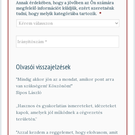
Annak érdekében, hogy a jövőben az Ön számára
l
é
megfelelő információt küldjük, ezért szeretnénk
*
v
tudni, hogy melyik kategóriába tartozik.
*
*
I
r
á
n
y
í
Olvasói visszajelzések
t
ó
s
"Mindig akkor jön az a mondat, amikor pont arra
z
van szükségem! Köszönöm!"
á
Sípos László
m
*
„Hasznos és gyakorlatias ismereteket, idézeteket
kapok, amelyek jól működnek a cégvezetés
területén.”
"Azzal kezdem a reggelemet, hogy elolvasom, amit