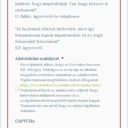
küldtök, hogy inspirálódjak. Van, hogy kétszer is
elolvasom!"
G. Ildikó, ügyvezető és tulajdonos
"Jó ha jönnek tőletek hírlevelek, mert így
folyamatosan kapok impulzusokat, és ez segít
fókuszálni! Köszönöm!"
S.F. ügyvezető
Adatvédelmi szabályzat
*
Hozzájárulok ahhoz, hogy az Executive Success
Kft. felvegye, feldolgozza és tárolja az általam
megadott személyes adataimat az Adatkezelési
Tájékoztatónak megfelelően, melyet elfogadok:
https://vezetoisiker.eu/adatkezelesi-tajekoztato/
Tudomással bírok az adatkezelés céljáról: hogy
hírleveleket küldjenek részemre és a
szolgáltatásokról megfelelő tájékoztatást kapjak.
Tudomásom van arról, hogy az adatszolgáltatás
önkéntes.
CAPTCHA