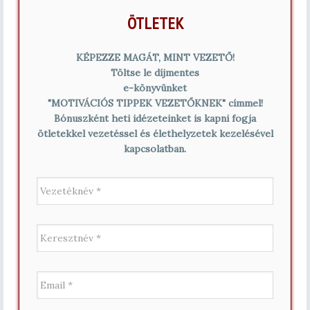
ÖTLETEK
KÉPEZZE MAGÁT, MINT VEZETŐ!
Töltse le díjmentes
e-könyvünket
"MOTIVÁCIÓS TIPPEK VEZETŐKNEK" címmel!
Bónuszként heti idézeteinket is kapni fogja
ötletekkel vezetéssel és élethelyzetek kezelésével
kapcsolatban.
V
e
z
e
K
t
e
é
r
k
e
n
E
s
é
m
z
v
a
t
*
i
n