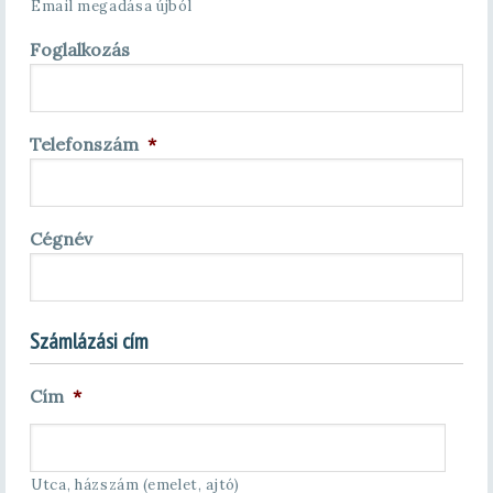
Email megadása újból
Foglalkozás
Telefonszám
*
Cégnév
Számlázási cím
Cím
*
Utca, házszám (emelet, ajtó)