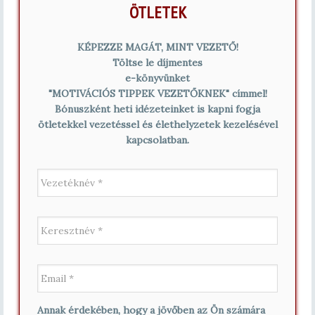
ÖTLETEK
KÉPEZZE MAGÁT, MINT VEZETŐ!
Töltse le díjmentes
e-könyvünket
"MOTIVÁCIÓS TIPPEK VEZETŐKNEK" címmel!
Bónuszként heti idézeteinket is kapni fogja
ötletekkel vezetéssel és élethelyzetek kezelésével
kapcsolatban.
V
e
z
e
K
t
e
é
r
k
e
n
E
s
é
m
z
v
a
t
*
i
n
Annak érdekében, hogy a jövőben az Ön számára
l