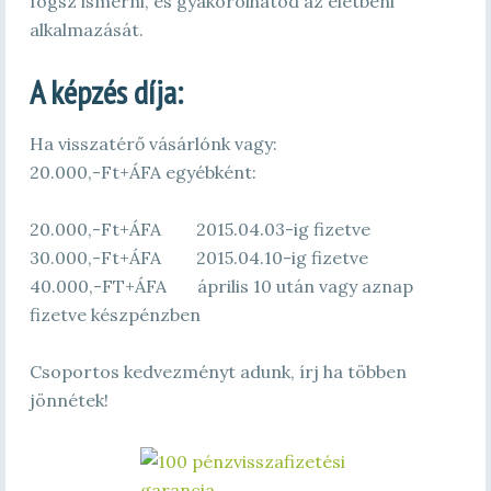
fogsz ismerni, és gyakorolhatod az életbeni
alkalmazását.
A képzés díja:
Ha visszatérő vásárlónk vagy:
20.000,-Ft+ÁFA egyébként:
20.000,-Ft+ÁFA 2015.04.03-ig fizetve
30.000,-Ft+ÁFA 2015.04.10-ig fizetve
40.000,-FT+ÁFA április 10 után vagy aznap
fizetve készpénzben
Csoportos kedvezményt adunk, írj ha többen
jönnétek!