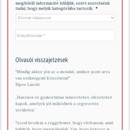
é
megfelelő információt küldjük, ezért szeretnénk
*
v
tudni, hogy melyik kategóriába tartozik.
*
*
I
r
á
n
y
í
Olvasói visszajelzések
t
ó
s
"Mindig akkor jön az a mondat, amikor pont arra
z
van szükségem! Köszönöm!"
á
Sípos László
m
*
„Hasznos és gyakorlatias ismereteket, idézeteket
kapok, amelyek jól működnek a cégvezetés
területén.”
"Azzal kezdem a reggelemet, hogy elolvasom, amit
küldtök, hogy inspirálódjak. Van, hogy kétszer is