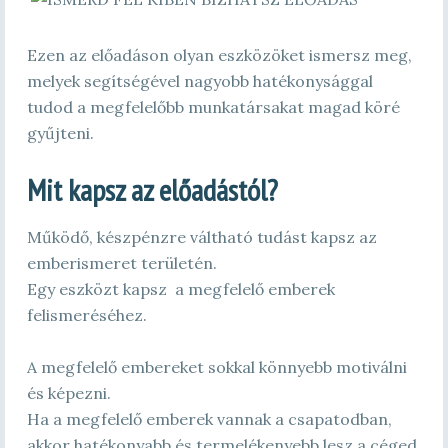
Ezen az előadáson olyan eszközöket ismersz meg,
melyek segítségével nagyobb hatékonysággal
tudod a megfelelőbb munkatársakat magad köré
gyűjteni.
Mit kapsz az előadástól?
Működő, készpénzre váltható tudást kapsz az
emberismeret területén.
Egy eszközt kapsz a megfelelő emberek
felismeréséhez.
A megfelelő embereket sokkal könnyebb motiválni
és képezni.
Ha a megfelelő emberek vannak a csapatodban,
akkor hatékonyabb és termelékenyebb lesz a céged.