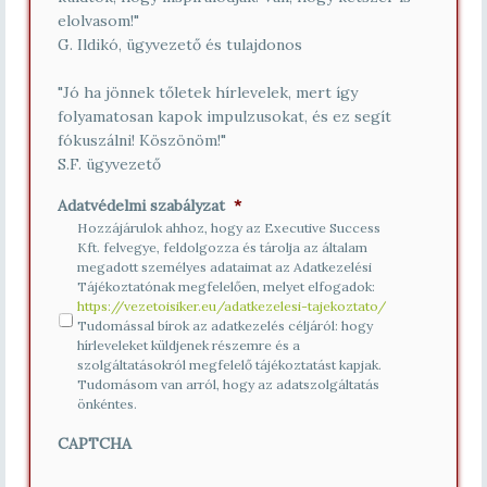
elolvasom!"
G. Ildikó, ügyvezető és tulajdonos
"Jó ha jönnek tőletek hírlevelek, mert így
folyamatosan kapok impulzusokat, és ez segít
fókuszálni! Köszönöm!"
S.F. ügyvezető
Adatvédelmi szabályzat
*
Hozzájárulok ahhoz, hogy az Executive Success
Kft. felvegye, feldolgozza és tárolja az általam
megadott személyes adataimat az Adatkezelési
Tájékoztatónak megfelelően, melyet elfogadok:
https://vezetoisiker.eu/adatkezelesi-tajekoztato/
Tudomással bírok az adatkezelés céljáról: hogy
hírleveleket küldjenek részemre és a
szolgáltatásokról megfelelő tájékoztatást kapjak.
Tudomásom van arról, hogy az adatszolgáltatás
önkéntes.
CAPTCHA