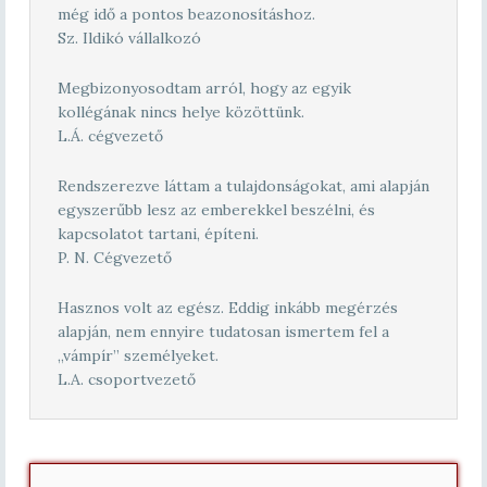
még idő a pontos beazonosításhoz.
Sz. Ildikó vállalkozó
Megbizonyosodtam arról, hogy az egyik
kollégának nincs helye közöttünk.
L.Á. cégvezető
Rendszerezve láttam a tulajdonságokat, ami alapján
egyszerűbb lesz az emberekkel beszélni, és
kapcsolatot tartani, építeni.
P. N. Cégvezető
Hasznos volt az egész. Eddig inkább megérzés
alapján, nem ennyire tudatosan ismertem fel a
„vámpír” személyeket.
L.A. csoportvezető