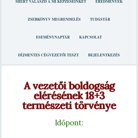
MIÉRT VÁLASZD A MI KÉPZÉSEINKET
EREDMÉNYEK
ZSEBKÖNYV MEGRENDELÉS
TUDÁSTÁR
ESEMÉNYNAPTÁR
KAPCSOLAT
DÍJMENTES CÉGVEZETŐI TESZT
BEJELENTKEZÉS
A vezetői boldogság
elérésének 18+3
természeti törvénye
Időpont: