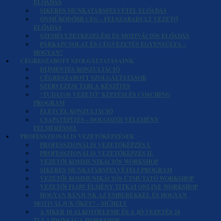
ELŐADÁS
SIKERES MUNKATÁRSFELVÉTEL ELŐADÁS
ÖNMŰKÖDŐBB CÉG – FELSZABADULT VEZETŐ
ELŐADÁS
SZEMÉLYZETKEZELÉSI ÉS MOTIVÁCIÓS ELŐADÁS
PÁRKAPCSOLAT ÉS CÉGVEZETÉS EGYENSÚLYA –
HOGYAN?
CÉGRESZABOTT SZOLGÁLTATÁSAINK
DÍJMENTES KONZULTÁCIÓ
CÉGRESZABOTT SZOLGÁLTATÁSOK
SZERVEZÉSI TÁBLA KÉSZÍTÉS
“TUDATOS VEZETŐ” KÉPZÉSI ÉS COACHING
PROGRAM
ÉLETCÉL KONZULTÁCIÓ
CSAPATÉPÍTÉS – DOLGOZÓI VÉLEMÉNY
FELMÉRÉSSEL
PROFESSZIONÁLIS VEZETŐKÉPZÉSEK
PROFESSZIONÁLIS VEZETŐKÉPZÉS I.
PROFESSZIONÁLIS VEZETŐKÉPZÉS II.
VEZETŐI KOMMUNIKÁCIÓS WORKSHOP
SIKERES MUNKATÁRSFELVÉTELI PROGRAM
VEZETŐI KOMMUNIKÁCIÓS ÚTMUTATÓ WORKSHOP
VEZETŐI FLOW ÉLMÉNY TITKAI ONLINE WORKSHOP
HOGYAN BÁNJUNK AZ EMBEREKKEL ÉS HOGYAN
MOTIVÁLJUK ŐKET? – MŰHELY
A SIKER 10 ALKOTÓELEME ÉS A JÓ VEZETÉS 24
TULAJDONSÁGA WORKSHOP