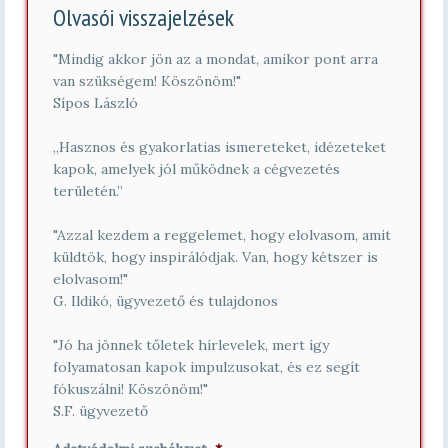
í
Olvasói visszajelzések
t
ó
s
"Mindig akkor jön az a mondat, amikor pont arra
z
van szükségem! Köszönöm!"
á
Sípos László
m
*
„Hasznos és gyakorlatias ismereteket, idézeteket
kapok, amelyek jól működnek a cégvezetés
területén.”
"Azzal kezdem a reggelemet, hogy elolvasom, amit
küldtök, hogy inspirálódjak. Van, hogy kétszer is
elolvasom!"
G. Ildikó, ügyvezető és tulajdonos
"Jó ha jönnek tőletek hírlevelek, mert így
folyamatosan kapok impulzusokat, és ez segít
fókuszálni! Köszönöm!"
S.F. ügyvezető