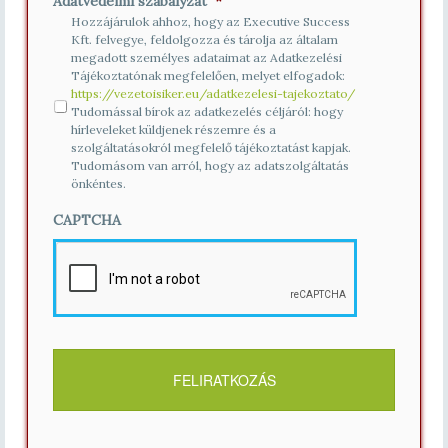
Adatvédelmi szabályzat
*
Hozzájárulok ahhoz, hogy az Executive Success
Kft. felvegye, feldolgozza és tárolja az általam
megadott személyes adataimat az Adatkezelési
Tájékoztatónak megfelelően, melyet elfogadok:
https://vezetoisiker.eu/adatkezelesi-tajekoztato/
Tudomással bírok az adatkezelés céljáról: hogy
hírleveleket küldjenek részemre és a
szolgáltatásokról megfelelő tájékoztatást kapjak.
Tudomásom van arról, hogy az adatszolgáltatás
önkéntes.
CAPTCHA