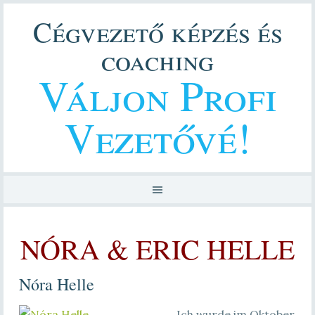
Cégvezető képzés és
coaching
Váljon Profi
Vezetővé!
NÓRA & ERIC HELLE
Nóra Helle
Ich wurde im Oktober