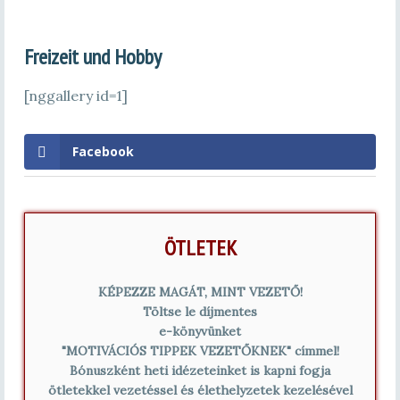
Freizeit und Hobby
[nggallery id=1]
Facebook
ÖTLETEK
KÉPEZZE MAGÁT, MINT VEZETŐ!
Töltse le díjmentes
e-könyvünket
"MOTIVÁCIÓS TIPPEK VEZETŐKNEK" címmel!
Bónuszként heti idézeteinket is kapni fogja
ötletekkel vezetéssel és élethelyzetek kezelésével