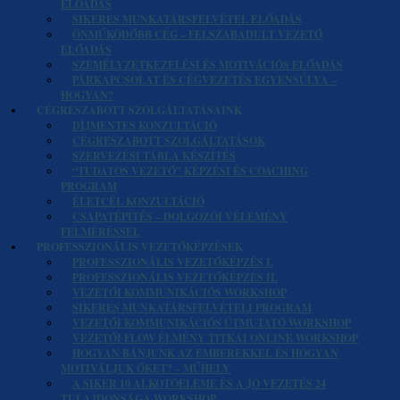
ELŐADÁS
SIKERES MUNKATÁRSFELVÉTEL ELŐADÁS
ÖNMŰKÖDŐBB CÉG – FELSZABADULT VEZETŐ
ELŐADÁS
SZEMÉLYZETKEZELÉSI ÉS MOTIVÁCIÓS ELŐADÁS
PÁRKAPCSOLAT ÉS CÉGVEZETÉS EGYENSÚLYA –
HOGYAN?
CÉGRESZABOTT SZOLGÁLTATÁSAINK
DÍJMENTES KONZULTÁCIÓ
CÉGRESZABOTT SZOLGÁLTATÁSOK
SZERVEZÉSI TÁBLA KÉSZÍTÉS
“TUDATOS VEZETŐ” KÉPZÉSI ÉS COACHING
PROGRAM
ÉLETCÉL KONZULTÁCIÓ
CSAPATÉPÍTÉS – DOLGOZÓI VÉLEMÉNY
FELMÉRÉSSEL
PROFESSZIONÁLIS VEZETŐKÉPZÉSEK
PROFESSZIONÁLIS VEZETŐKÉPZÉS I.
PROFESSZIONÁLIS VEZETŐKÉPZÉS II.
VEZETŐI KOMMUNIKÁCIÓS WORKSHOP
SIKERES MUNKATÁRSFELVÉTELI PROGRAM
VEZETŐI KOMMUNIKÁCIÓS ÚTMUTATÓ WORKSHOP
VEZETŐI FLOW ÉLMÉNY TITKAI ONLINE WORKSHOP
HOGYAN BÁNJUNK AZ EMBEREKKEL ÉS HOGYAN
MOTIVÁLJUK ŐKET? – MŰHELY
A SIKER 10 ALKOTÓELEME ÉS A JÓ VEZETÉS 24
TULAJDONSÁGA WORKSHOP