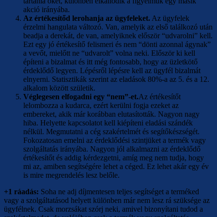
tartania őket, különben elkallódik a figyelmük egy másik
akció irányába.
Az értékesítőd lerohanja az ügyfeleket.
Az ügyfelek
érzelmi hangulata változó. Van, amelyik az első találkozó után
beadja a derekát, de van, amelyiknek először “udvarolni” kell.
Ezt egy jó értékesítő felismeri és nem “dönti azonnal ágynak”
a vevőt, mielőtt ne “udvarolt” volna neki. Először ki kell
építeni a bizalmat és itt még fontosabb, hogy az üzletkötő
érdeklődő legyen. Lépésről lépésre kell az ügyfél bizalmát
elnyerni. Statisztikák szerint az eladások 80%-a az 5. és a 12.
alkalom között születik.
Véglegesen elfogadni egy “nem”-et.
Az értékesítőt
lelombozza a kudarca, ezért kerülni fogja ezeket az
embereket, akik már korábban elutasították. Nagyon nagy
hiba. Helyette kapcsolatot kell kiépíteni eladási szándék
nélkül. Megmutatni a cég szakértelmét és segítőkészségét.
Fokozatosan emelni az érdeklődési szintjüket a termék vagy
szolgáltatás irányába. Nagyon jól alkalmazni az érdeklődő
értékesítőt és addig kérdezgetni, amíg meg nem tudja, hogy
mi az, amiben segítségére lehet a céged. Ez lehet akár egy év
is mire megrendelés lesz belőle.
+1 ráadás:
Soha ne adj díjmentesen teljes segítséget a terméked
vagy a szolgáltatásod helyett különben már nem lesz rá szüksége az
ügyfélnek. Csak morzsákat szórj neki, amivel bizonyítani tudod a