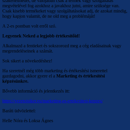
szakértelmedet, de valójában csak a termék vagy szolgáltatás
megvételével fog azokhoz a javakhoz jutni, amire szüksége van.
Csak kisebb termékeket vagy szolgáltatásokat adj, de azokat mindig,
hogy kapjon valamit, de ne old meg a problémáját!
A 2-es pontban volt erről szó.
Legyenek Neked a legjobb értékesítőid!
Alkalmazd a fentieket és sokszorozd meg a cég eladásainak vagy
megrendeléseinek a számát.
Sok sikert a növekedéshez!
Ha szeretnél még több marketing és értékesítési ismerettel
gazdagodni, akkor gyere el a
Marketing és értékesítési
képzésünkre.
Bővebb információ és jelentkezés itt:
https://vezetoisiker.eu/marketing-es-ertekesitesi-kepzes/
Baráti üdvözlettel:
Helle Nóra és Loksa Ágnes