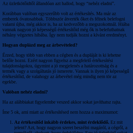
Az üzletkötőidtől állandóan azt hallod, hogy “nehéz eladni”.
Korábban valóban egyszerűbb volt az értékesítés. Ma már az
emberek óvatosabbak. Többször átverték őket és félnek belefogni
valami újba, még akkor is, ha az kedvezőbb a megszokottnál. Hiába
vannak nagyon jó képességű értékesítőid még ők is belefuthatnak
néhány végzetes hibába. Így nem tudják hozni a kívánt eredményt.
Hogyan duplázd meg az árbevételed?
Érzed, hogy több van ebben a cégben és a dupláját is ki lehetne
belőle hozni. Ezért nagyon figyelsz a megfelelő értékesítési
tulajdonságokra, úgymint a jó megjelenés a határozottság és a
termék vagy a szolgáltatás jó ismerete. Vannak is ilyen jó képességű
értékesítőid, de valahogy az árbevétel még mindig nem tör az
egekbe.
Valóban nehéz eladni?
Ha az alábbiakat figyelembe veszed akkor sokat javíthatsz rajta.
Íme 5 ok, ami miatt az értékesítésed nem hozza a maximumot:
Az értékesítőd inkább érdekes, mint érdeklődő.
Ez mit
jelent? Azt, hogy nagyon szeret beszélni magáról, a cégről, a
termékről, ahelyett, hogy érdeklődne. Egy jó üzletkötő sokat