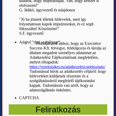
küldtök, hogy inspirálódjak. Van, hogy kétszer is
elolvasom!"
G. Ildikó, ügyvezető és tulajdonos
"Jó ha jönnek tőletek hírlevelek, mert így
folyamatosan kapok impulzusokat, és ez segít
fókuszálni! Köszönöm!"
S.F. ügyvezető
Adatvédelmi szabályzat
*
Hozzájárulok ahhoz, hogy az Executive
Success Kft. felvegye, feldolgozza és tárolja az
általam megadott személyes adataimat az
Adatkezelési Tájékoztatónak megfelelően,
melyet elfogadok:
https://vezetoisiker.eu/adatkezelesi-tajekoztato/
Tudomással bírok az adatkezelés céljáról: hogy
hírleveleket küldjenek részemre és a
szolgáltatásokról megfelelő tájékoztatást
kapjak. Tudomásom van arról, hogy az
adatszolgáltatás önkéntes.
CAPTCHA