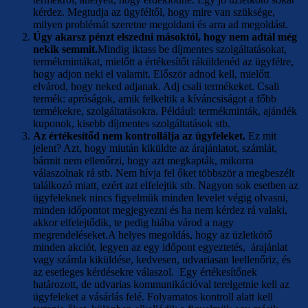
kérdez. Megtudja az ügyféltől, hogy mire van szüksége,
milyen problémát szeretne megoldani és arra ad megoldást.
Úgy akarsz pénzt elszedni másoktól, hogy nem adtál még
nekik semmit.
Mindig iktass be díjmentes szolgáltatásokat,
termékmintákat, mielőtt a értékesítőt ráküldenéd az ügyfélre,
hogy adjon neki el valamit. Először adnod kell, mielőtt
elvárod, hogy neked adjanak. Adj csali termékeket. Csali
termék: apróságok, amik felkeltik a kíváncsiságot a főbb
termékekre, szolgáltatásokra. Például: termékminták, ajándék
kuponok, kisebb díjmentes szolgáltatások stb.
Az értékesítőd nem kontrollálja az ügyfeleket.
Ez mit
jelent? Azt, hogy miután kiküldte az árajánlatot, számlát,
bármit nem ellenőrzi, hogy azt megkapták, mikorra
válaszolnak rá stb. Nem hívja fel őket többször a megbeszélt
találkozó miatt, ezért azt elfelejtik stb. Nagyon sok esetben az
ügyfeleknek nincs figyelmük minden levelet végig olvasni,
minden időpontot megjegyezni és ha nem kérdez rá valaki,
akkor elfelejtődik, te pedig hiába várod a nagy
megrendeléseket.A helyes megoldás, hogy az üzletkötő
minden akciót, legyen az egy időpont egyeztetés, árajánlat
vagy számla kiküldése, kedvesen, udvariasan leellenőriz, és
az esetleges kérdésekre válaszol. Egy értékesítőnek
határozott, de udvarias kommunikációval terelgetnie kell az
ügyfeleket a vásárlás felé. Folyamatos kontroll alatt kell