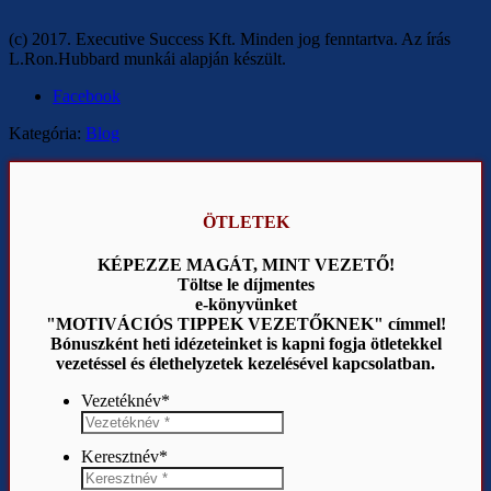
(c) 2017. Executive Success Kft. Minden jog fenntartva. Az írás
L.Ron.Hubbard munkái alapján készült.
Facebook
Kategória:
Blog
ÖTLETEK
KÉPEZZE MAGÁT, MINT VEZETŐ!
Töltse le díjmentes
e-könyvünket
"MOTIVÁCIÓS TIPPEK VEZETŐKNEK" címmel!
Bónuszként heti idézeteinket is kapni fogja ötletekkel
vezetéssel és élethelyzetek kezelésével kapcsolatban.
Vezetéknév
*
Keresztnév
*