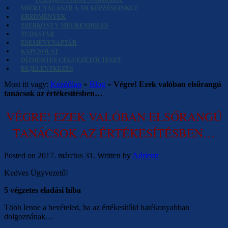
MIÉRT VÁLASZD A MI KÉPZÉSEINKET
EREDMÉNYEK
ZSEBKÖNYV MEGRENDELÉS
TUDÁSTÁR
ESEMÉNYNAPTÁR
KAPCSOLAT
DÍJMENTES CÉGVEZETŐI TESZT
BEJELENTKEZÉS
Most itt vagy:
Kezdőlap
»
Blog
»
Végre! Ezek valóban elsőrangú
tanácsok az értékesítésben…
VÉGRE! EZEK VALÓBAN ELSŐRANGÚ
TANÁCSOK AZ ÉRTÉKESÍTÉSBEN…
Posted on
2017. március 31.
Written by
Adrienn
Kedves Ügyvezető!
5 végzetes eladási hiba
Több lenne a bevételed, ha az értékesítőid hatékonyabban
dolgoznának…