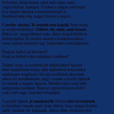
Felvetted, bíztál benne, adtál neki céges autót,
céges telefont, laptopot. Fizetted a magán telefonjait
és a magán útjainak a benzinköltségét is.
Ráadásul még elég magas fizetést is kapott.
Cserébe viszont, Te semmit sem kaptál.
Nem hozta
az elvárt eredményt.
Többet vitt, mint, amit hozott.
Mikor ezt megemlítetted neki, akkor megsértődött és
befenyegetett. Jó esetben átment a konkurenciához,
rossz esetben beperelt vagy feljelentett a hatóságoknál.
Hogyan tudod ezt kivédeni?
Hogyan kellett volna másképp csinálnod?
Tudtad, hogy az emberek jól elkülöníthető típusait
lehet megkülönböztetni, akik különböző helyzetekre
másképpen reagálnak? Ha egyszerűsíteni akarnánk,
akkor azt mondhatnánk, hogy vannak a pozitív típusok,
és vannak a negatív típusok. Mindkét típus még több
kategóriára bontható. Most az egyszerűség kedvéért
csak a két nagy csoportot vizsgáljuk.
A pozitív típusú,
jó munkaerők
főként
adni szeretnének
és tisztában vannak azzal, hogy ahhoz, hogy magas fizetést,
autót, jutalmat stb. kapjanak, ahhoz előtte eredményeket