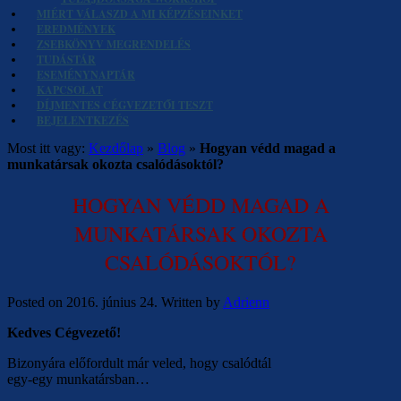
MIÉRT VÁLASZD A MI KÉPZÉSEINKET
EREDMÉNYEK
ZSEBKÖNYV MEGRENDELÉS
TUDÁSTÁR
ESEMÉNYNAPTÁR
KAPCSOLAT
DÍJMENTES CÉGVEZETŐI TESZT
BEJELENTKEZÉS
Most itt vagy:
Kezdőlap
»
Blog
»
Hogyan védd magad a
munkatársak okozta csalódásoktól?
HOGYAN VÉDD MAGAD A
MUNKATÁRSAK OKOZTA
CSALÓDÁSOKTÓL?
Posted on
2016. június 24.
Written by
Adrienn
Kedves Cégvezető!
Bizonyára előfordult már veled, hogy csalódtál
egy-egy munkatársban…