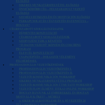
ELŐADÁS
SIKERES MUNKATÁRSFELVÉTEL ELŐADÁS
ÖNMŰKÖDŐBB CÉG – FELSZABADULT VEZETŐ
ELŐADÁS
SZEMÉLYZETKEZELÉSI ÉS MOTIVÁCIÓS ELŐADÁS
PÁRKAPCSOLAT ÉS CÉGVEZETÉS EGYENSÚLYA –
HOGYAN?
CÉGRESZABOTT SZOLGÁLTATÁSAINK
DÍJMENTES KONZULTÁCIÓ
CÉGRESZABOTT SZOLGÁLTATÁSOK
SZERVEZÉSI TÁBLA KÉSZÍTÉS
“TUDATOS VEZETŐ” KÉPZÉSI ÉS COACHING
PROGRAM
ÉLETCÉL KONZULTÁCIÓ
CSAPATÉPÍTÉS – DOLGOZÓI VÉLEMÉNY
FELMÉRÉSSEL
PROFESSZIONÁLIS VEZETŐKÉPZÉSEK
PROFESSZIONÁLIS VEZETŐKÉPZÉS I.
PROFESSZIONÁLIS VEZETŐKÉPZÉS II.
VEZETŐI KOMMUNIKÁCIÓS WORKSHOP
SIKERES MUNKATÁRSFELVÉTELI PROGRAM
VEZETŐI KOMMUNIKÁCIÓS ÚTMUTATÓ WORKSHOP
VEZETŐI FLOW ÉLMÉNY TITKAI ONLINE WORKSHOP
HOGYAN BÁNJUNK AZ EMBEREKKEL ÉS HOGYAN
MOTIVÁLJUK ŐKET? – MŰHELY
A SIKER 10 ALKOTÓELEME ÉS A JÓ VEZETÉS 24
TULAJDONSÁGA WORKSHOP