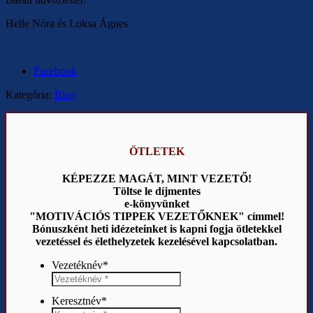
Helle Nóra és Loksa Ágnes
Facebook
Kategória:
Blog
ÖTLETEK
KÉPEZZE MAGÁT, MINT VEZETŐ!
Töltse le díjmentes
e-könyvünket
"MOTIVÁCIÓS TIPPEK VEZETŐKNEK" címmel!
Bónuszként heti idézeteinket is kapni fogja ötletekkel
vezetéssel és élethelyzetek kezelésével kapcsolatban.
Vezetéknév
*
Keresztnév
*