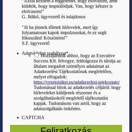
"Azzal kezdem a reggelemet, hogy elolvasom, amit
küldtök, hogy inspirálódjak. Van, hogy kétszer is
elolvasom!"
G. Ildikó, ügyvezető és tulajdonos
"Jó ha jönnek tőletek hírlevelek, mert így
folyamatosan kapok impulzusokat, és ez segít
fókuszálni! Köszönöm!"
S.F. ügyvezető
Adatvédelmi szabályzat
*
Hozzájárulok ahhoz, hogy az Executive
Success Kft. felvegye, feldolgozza és tárolja az
általam megadott személyes adataimat az
Adatkezelési Tájékoztatónak megfelelően,
melyet elfogadok:
https://vezetoisiker.eu/adatkezelesi-tajekoztato/
Tudomással bírok az adatkezelés céljáról: hogy
hírleveleket küldjenek részemre és a
szolgáltatásokról megfelelő tájékoztatást
kapjak. Tudomásom van arról, hogy az
adatszolgáltatás önkéntes.
CAPTCHA