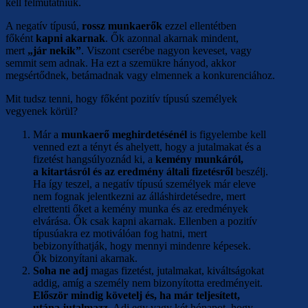
kell felmutatniuk.
A negatív típusú,
rossz munkaerők
ezzel ellentétben
főként
kapni akarnak
. Ők azonnal akarnak mindent,
mert
„jár nekik”
. Viszont cserébe nagyon keveset, vagy
semmit sem adnak. Ha ezt a szemükre hányod, akkor
megsértődnek, betámadnak vagy elmennek a konkurenciához.
Mit tudsz tenni, hogy főként pozitív típusú személyek
vegyenek körül?
Már a
munkaerő meghirdetésénél
is figyelembe kell
venned ezt a tényt és ahelyett, hogy a jutalmakat és a
fizetést hangsúlyoznád ki, a
kemény munkáról,
a kitartásról és az eredmény általi fizetésről
beszélj.
Ha így teszel, a negatív típusú személyek már eleve
nem fognak jelentkezni az álláshirdetésedre, mert
elrettenti őket a kemény munka és az eredmények
elvárása. Ők csak kapni akarnak. Ellenben a pozitív
típusúakra ez motiválóan fog hatni, mert
bebizonyíthatják, hogy mennyi mindenre képesek.
Ők bizonyítani akarnak.
Soha ne adj
magas fizetést, jutalmakat, kiváltságokat
addig, amíg a személy nem bizonyította eredményeit.
Először mindig követelj és, ha már teljesített,
utána jutalmazz.
Adj egy vagy két hónapot, hogy