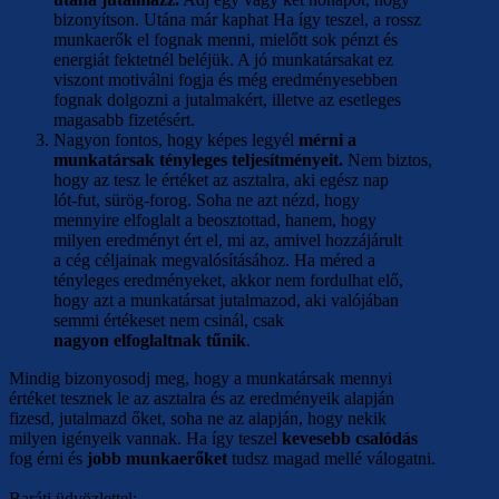
bizonyítson. Utána már kaphat Ha így teszel, a rossz
munkaerők el fognak menni, mielőtt sok pénzt és
energiát fektetnél beléjük. A jó munkatársakat ez
viszont motiválni fogja és még eredményesebben
fognak dolgozni a jutalmakért, illetve az esetleges
magasabb fizetésért.
Nagyon fontos, hogy képes legyél
mérni a
munkatársak tényleges teljesítményeit.
Nem biztos,
hogy az tesz le értéket az asztalra, aki egész nap
lót-fut, sürög-forog. Soha ne azt nézd, hogy
mennyire elfoglalt a beosztottad, hanem, hogy
milyen eredményt ért el, mi az, amivel hozzájárult
a cég céljainak megvalósításához. Ha méred a
tényleges eredményeket, akkor nem fordulhat elő,
hogy azt a munkatársat jutalmazod, aki valójában
semmi értékeset nem csinál, csak
nagyon elfoglaltnak tűnik
.
Mindig bizonyosodj meg, hogy a munkatársak mennyi
értéket tesznek le az asztalra és az eredményeik alapján
fizesd, jutalmazd őket, soha ne az alapján, hogy nekik
milyen igényeik vannak. Ha így teszel
kevesebb csalódás
fog érni és
jobb munkaerőket
tudsz magad mellé válogatni.
Baráti üdvözlettel: