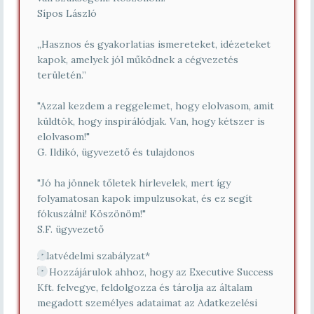
Sípos László
„Hasznos és gyakorlatias ismereteket, idézeteket
kapok, amelyek jól működnek a cégvezetés
területén.”
"Azzal kezdem a reggelemet, hogy elolvasom, amit
küldtök, hogy inspirálódjak. Van, hogy kétszer is
elolvasom!"
G. Ildikó, ügyvezető és tulajdonos
"Jó ha jönnek tőletek hírlevelek, mert így
folyamatosan kapok impulzusokat, és ez segít
fókuszálni! Köszönöm!"
S.F. ügyvezető
Adatvédelmi szabályzat
*
Hozzájárulok ahhoz, hogy az Executive Success
Kft. felvegye, feldolgozza és tárolja az általam
megadott személyes adataimat az Adatkezelési