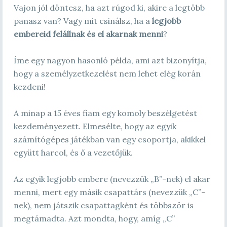
Vajon jól döntesz, ha azt rúgod ki, akire a legtöbb
panasz van? Vagy mit csinálsz, ha a
legjobb
embereid felállnak és el akarnak menni
?
Íme egy nagyon hasonló példa, ami azt bizonyítja,
hogy a személyzetkezelést nem lehet elég korán
kezdeni!
A minap a 15 éves fiam egy komoly beszélgetést
kezdeményezett. Elmesélte, hogy az egyik
számítógépes játékban van egy csoportja, akikkel
együtt harcol, és ő a vezetőjük.
Az egyik legjobb embere (nevezzük „B”-nek) el akar
menni, mert egy másik csapattárs (nevezzük „C”-
nek), nem játszik csapattagként és többször is
megtámadta. Azt mondta, hogy, amíg „C”