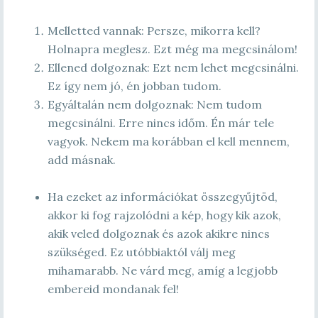
Melletted vannak: Persze, mikorra kell?
Holnapra meglesz. Ezt még ma megcsinálom!
Ellened dolgoznak: Ezt nem lehet megcsinálni.
Ez így nem jó, én jobban tudom.
Egyáltalán nem dolgoznak: Nem tudom
megcsinálni. Erre nincs időm. Én már tele
vagyok. Nekem ma korábban el kell mennem,
add másnak.
Ha ezeket az információkat összegyűjtöd,
akkor ki fog rajzolódni a kép, hogy kik azok,
akik veled dolgoznak és azok akikre nincs
szükséged. Ez utóbbiaktól válj meg
mihamarabb. Ne várd meg, amíg a legjobb
embereid mondanak fel!