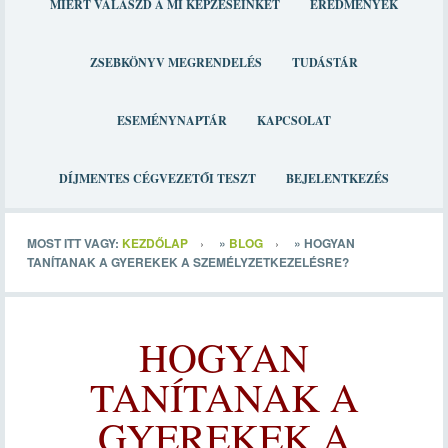
MIÉRT VÁLASZD A MI KÉPZÉSEINKET
EREDMÉNYEK
ZSEBKÖNYV MEGRENDELÉS
TUDÁSTÁR
ESEMÉNYNAPTÁR
KAPCSOLAT
DÍJMENTES CÉGVEZETŐI TESZT
BEJELENTKEZÉS
MOST ITT VAGY:
KEZDŐLAP
»
BLOG
»
HOGYAN
TANÍTANAK A GYEREKEK A SZEMÉLYZETKEZELÉSRE?
HOGYAN
TANÍTANAK A
GYEREKEK A