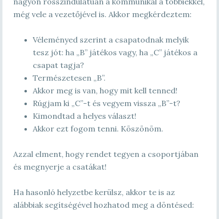
nagyon rosszindulatúan a kommunikál a többiekkel,
még vele a vezetőjével is. Akkor megkérdeztem:
Véleményed szerint a csapatodnak melyik
tesz jót: ha „B” játékos vagy, ha „C” játékos a
csapat tagja?
Természetesen „B”.
Akkor meg is van, hogy mit kell tenned!
Rúgjam ki „C”-t és vegyem vissza „B”-t?
Kimondtad a helyes választ!
Akkor ezt fogom tenni. Köszönöm.
Azzal elment, hogy rendet tegyen a csoportjában
és megnyerje a csatákat!
Ha hasonló helyzetbe kerülsz, akkor te is az
alábbiak segítségével hozhatod meg a döntésed: